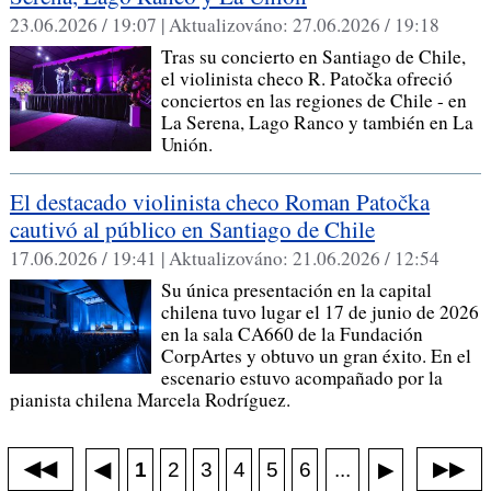
23.06.2026 / 19:07 |
Aktualizováno:
27.06.2026 / 19:18
Tras su concierto en Santiago de Chile,
el violinista checo R. Patočka ofreció
conciertos en las regiones de Chile - en
La Serena, Lago Ranco y también en La
Unión.
El destacado violinista checo Roman Patočka
cautivó al público en Santiago de Chile
17.06.2026 / 19:41 |
Aktualizováno:
21.06.2026 / 12:54
Su única presentación en la capital
chilena tuvo lugar el 17 de junio de 2026
en la sala CA660 de la Fundación
CorpArtes y obtuvo un gran éxito. En el
escenario estuvo acompañado por la
pianista chilena Marcela Rodríguez.
◀◀
▶▶
◀
...
1
2
3
4
5
6
▶