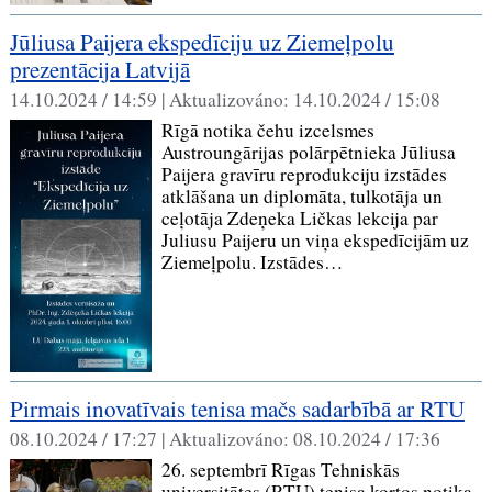
Jūliusa Paijera ekspedīciju uz Ziemeļpolu
prezentācija Latvijā
14.10.2024 / 14:59 |
Aktualizováno:
14.10.2024 / 15:08
Rīgā notika čehu izcelsmes
Austroungārijas polārpētnieka Jūliusa
Paijera gravīru reprodukciju izstādes
atklāšana un diplomāta, tulkotāja un
ceļotāja Zdeņeka Ličkas lekcija par
Juliusu Paijeru un viņa ekspedīcijām uz
Ziemeļpolu. Izstādes…
Pirmais inovatīvais tenisa mačs sadarbībā ar RTU
08.10.2024 / 17:27 |
Aktualizováno:
08.10.2024 / 17:36
26. septembrī Rīgas Tehniskās
universitātes (RTU) tenisa kortos notika