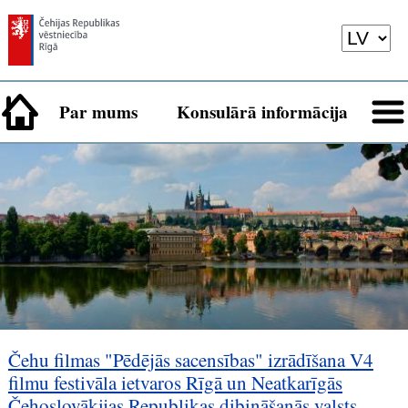
Par mums
Konsulārā informācija
Čehu filmas "Pēdējās sacensības" izrādīšana V4
filmu festivāla ietvaros Rīgā un Neatkarīgās
Čehoslovākijas Republikas dibināšanās valsts