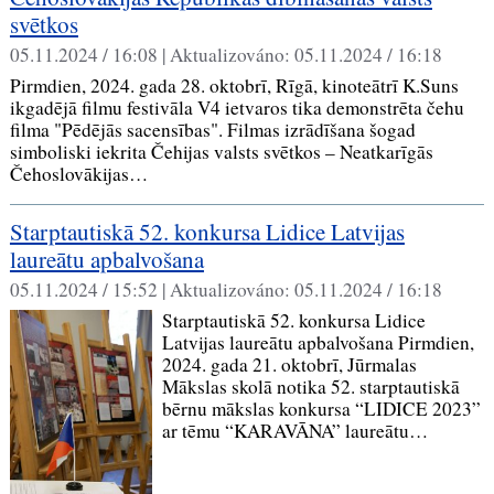
svētkos
05.11.2024 / 16:08 |
Aktualizováno:
05.11.2024 / 16:18
Pirmdien, 2024. gada 28. oktobrī, Rīgā, kinoteātrī K.Suns
ikgadējā filmu festivāla V4 ietvaros tika demonstrēta čehu
filma "Pēdējās sacensības". Filmas izrādīšana šogad
simboliski iekrita Čehijas valsts svētkos – Neatkarīgās
Čehoslovākijas…
Starptautiskā 52. konkursa Lidice Latvijas
laureātu apbalvošana
05.11.2024 / 15:52 |
Aktualizováno:
05.11.2024 / 16:18
Starptautiskā 52. konkursa Lidice
Latvijas laureātu apbalvošana Pirmdien,
2024. gada 21. oktobrī, Jūrmalas
Mākslas skolā notika 52. starptautiskā
bērnu mākslas konkursa “LIDICE 2023”
ar tēmu “KARAVĀNA” laureātu…