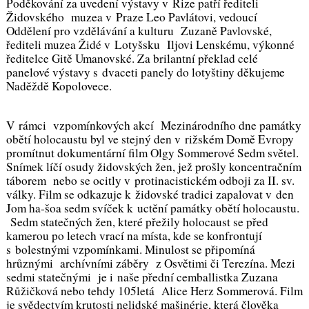
Poděkování za uvedení výstavy v Rize patří řediteli
Židovského muzea v Praze Leo Pavlátovi, vedoucí
Oddělení pro vzdělávání a kulturu Zuzaně Pavlovské,
řediteli muzea Židé v Lotyšsku Iljovi Lenskému, výkonné
ředitelce Gitě Umanovské. Za brilantní překlad celé
panelové výstavy s dvaceti panely do lotyštiny děkujeme
Naděždě Kopolovece.
V rámci vzpomínkových akcí Mezinárodního dne památky
obětí holocaustu byl ve stejný den v rižském Domě Evropy
promítnut dokumentární film Olgy Sommerové
Sedm světel
.
Snímek líčí osudy židovských žen, jež prošly koncentračním
táborem nebo se ocitly v protinacistickém odboji za II. sv.
války. Film se odkazuje k židovské tradici zapalovat v den
Jom ha-šoa sedm svíček k uctění památky obětí holocaustu.
Sedm statečných žen, které přežily holocaust se před
kamerou po letech vrací na místa, kde se konfrontují
s bolestnými vzpomínkami. Minulost se připomíná
hrůznými archívními záběry z Osvětimi či Terezína. Mezi
sedmi statečnými je i naše přední cemballistka Zuzana
Růžičková nebo tehdy 105letá Alice Herz Sommerová. Film
je svědectvím krutosti nelidské mašinérie, která člověka