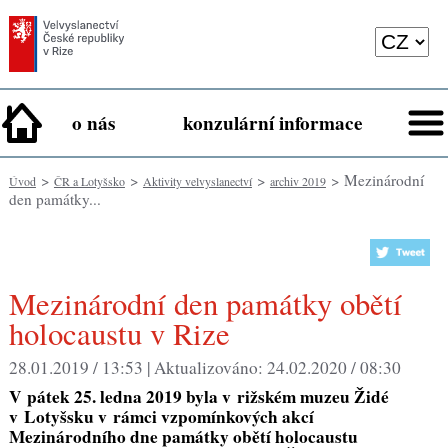
o nás
konzulární informace
>
>
>
> Mezinárodní
Úvod
ČR a Lotyšsko
Aktivity velvyslanectví
archiv 2019
den památky...
Mezinárodní den památky obětí
holocaustu v Rize
28.01.2019 / 13:53 |
Aktualizováno:
24.02.2020 / 08:30
V pátek 25. ledna 2019 byla v rižském muzeu Židé
v Lotyšsku v rámci vzpomínkových akcí
Mezinárodního dne památky obětí holocaustu