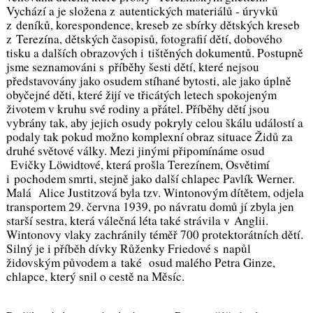
Vychází a je složena z autentických materiálů - úryvků
z deníků, korespondence, kreseb ze sbírky dětských kreseb
z Terezína, dětských časopisů, fotografií dětí, dobového
tisku a dalších obrazových i tištěných dokumentů. Postupně
jsme seznamováni s příběhy šesti dětí, které nejsou
představovány jako osudem stíhané bytosti, ale jako úplně
obyčejné děti, které žijí ve třicátých letech spokojeným
životem v kruhu své rodiny a přátel. Příběhy dětí jsou
vybrány tak, aby jejich osudy pokryly celou škálu událostí a
podaly tak pokud možno komplexní obraz situace Židů za
druhé světové války. Mezi jinými připomínáme osud
Evičky Löwidtové, která prošla Terezínem, Osvětimí
i pochodem smrti, stejně jako další chlapec Pavlík Werner.
Malá Alice Justitzová byla tzv. Wintonovým dítětem, odjela
transportem 29. června 1939, po návratu domů jí zbyla jen
starší sestra, která válečná léta také strávila v Anglii.
Wintonovy vlaky zachránily téměř 700 protektorátních dětí.
Silný je i příběh dívky Růženky Friedové s napůl
židovským původem a také osud malého Petra Ginze,
chlapce, který snil o cestě na Měsíc.