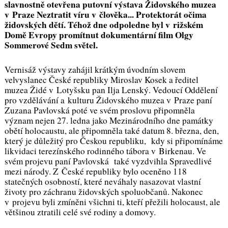
slavnostně otevřena putovní výstava Židovského muzea
v Praze
Neztratit víru v člověka... Protektorát očima
židovských dětí
. Téhož dne odpoledne byl v rižském
Domě Evropy promítnut dokumentární film Olgy
Sommerové
Sedm světel
.
Vernisáž výstavy zahájil krátkým úvodním slovem
velvyslanec České republiky Miroslav Kosek a ředitel
muzea Židé v Lotyšsku pan Ilja Lenský. Vedoucí Oddělení
pro vzdělávání a kulturu Židovského muzea v Praze paní
Zuzana Pavlovská poté ve svém proslovu připomněla
význam nejen 27. ledna jako Mezinárodního dne památky
obětí holocaustu, ale připomněla také datum 8. března, den,
který je důležitý pro Českou republiku, kdy si připomínáme
likvidaci terezínského rodinného tábora v Birkenau. Ve
svém projevu paní Pavlovská také vyzdvihla Spravedlivé
mezi národy. Z České republiky bylo oceněno 118
statečných osobností, které neváhaly nasazovat vlastní
životy pro záchranu židovských spoluobčanů. Nakonec
v projevu byli zmíněni všichni ti, kteří přežili holocaust, ale
většinou ztratili celé své rodiny a domovy.