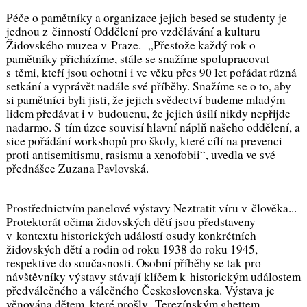
Péče o pamětníky a organizace jejich besed se studenty je
jednou z činností Oddělení pro vzdělávání a kulturu
Židovského muzea v Praze.
„Přestože každý rok o
pamětníky přicházíme, stále se snažíme spolupracovat
s těmi, kteří jsou ochotni i ve věku přes 90 let pořádat různá
setkání a vyprávět nadále své příběhy. Snažíme se o to, aby
si pamětníci byli jisti, že jejich svědectví budeme mladým
lidem předávat i v budoucnu, že jejich úsilí nikdy nepřijde
nadarmo. S tím úzce souvisí hlavní náplň našeho oddělení, a
sice pořádání workshopů pro školy, které cílí na prevenci
proti antisemitismu, rasismu a xenofobii“
, uvedla ve své
přednášce Zuzana Pavlovská.
Prostřednictvím panelové výstavy
Neztratit víru v člověka...
Protektorát očima židovských dětí
jsou představeny
v kontextu historických událostí osudy konkrétních
židovských dětí a rodin od roku 1938 do roku 1945,
respektive do současnosti. Osobní příběhy se tak pro
návštěvníky výstavy stávají klíčem k historickým událostem
předválečného a válečného Československa. Výstava je
věnována dětem, které prošly Terezínským ghettem.