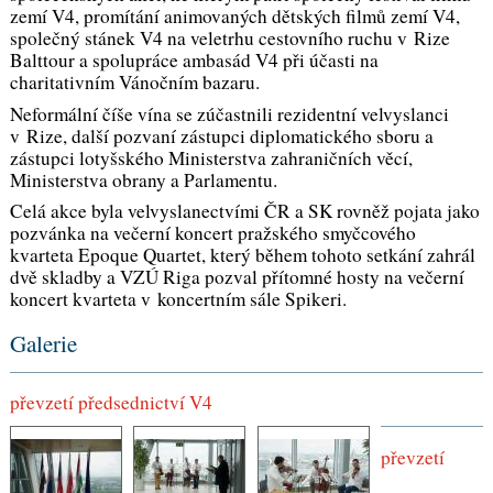
zemí V4, promítání animovaných dětských filmů zemí V4,
společný stánek V4 na veletrhu cestovního ruchu v Rize
Balttour a spolupráce ambasád V4 při účasti na
charitativním Vánočním bazaru.
Neformální číše vína se zúčastnili rezidentní velvyslanci
v Rize, další pozvaní zástupci diplomatického sboru a
zástupci lotyšského Ministerstva zahraničních věcí,
Ministerstva obrany a Parlamentu.
Celá akce byla velvyslanectvími ČR a SK rovněž pojata jako
pozvánka na večerní koncert pražského smyčcového
kvarteta
Epoque Quartet,
který během tohoto setkání zahrál
dvě skladby a VZÚ Riga pozval přítomné hosty na večerní
koncert kvarteta v koncertním sále Spikeri.
Galerie
převzetí předsednictví V4
převzetí