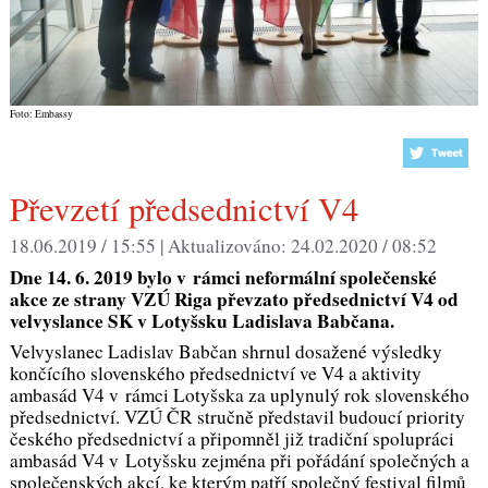
Foto: Embassy
Převzetí předsednictví V4
18.06.2019 / 15:55 |
Aktualizováno:
24.02.2020 / 08:52
Dne 14. 6. 2019 bylo v rámci neformální společenské
akce ze strany VZÚ Riga převzato předsednictví V4 od
velvyslance SK v Lotyšsku Ladislava Babčana.
Velvyslanec Ladislav Babčan shrnul dosažené výsledky
končícího slovenského předsednictví ve V4 a aktivity
ambasád V4 v rámci Lotyšska za uplynulý rok slovenského
předsednictví. VZÚ ČR stručně představil budoucí priority
českého předsednictví a připomněl již tradiční spolupráci
ambasád V4 v Lotyšsku zejména při pořádání společných a
společenských akcí, ke kterým patří společný festival filmů