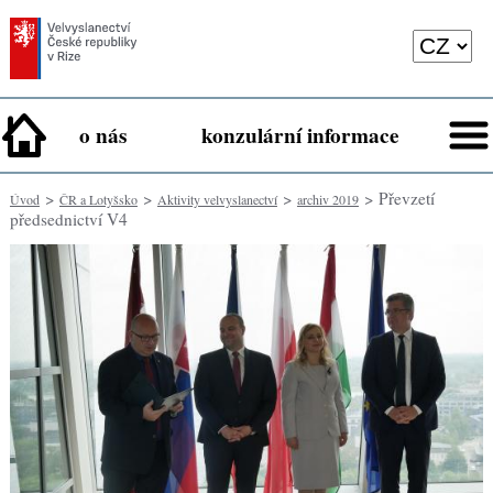
o nás
konzulární informace
>
>
>
> Převzetí
Úvod
ČR a Lotyšsko
Aktivity velvyslanectví
archiv 2019
předsednictví V4