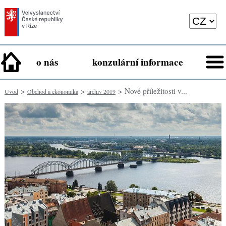
o nás
konzulární informace
>
>
> Nové příležitosti v...
Úvod
Obchod a ekonomika
archiv 2019