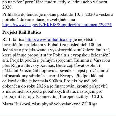
po uzavření první fáze tendru, tedy v lednu nebo v únoru
2020.
Přihlášku do tendru je možné podat do 10. 1. 2020 a veškerá
potřebná dokumentace je zveřejněna na
https://www.eis.gov.lv/EKEIS/Supplier/Procurement/29274
.
Projekt
Rail Baltica
Rail Baltica
http://www.railbaltica.org
je největším
investičním projektem v Pobaltí za posledních 100 let.
Jedná se o projektovanou vysokorychlostní železniční trať,
která plánuje propojit státy Pobaltí s evropskou železniční
sítí. Projekt počítá s přímým spojením Tallinnu s Varšavou
přes Rigu a litevský Kaunas. Bude zajišťovat osobní i
nákladní železniční dopravu a povede k lepší provázanosti
infrastruktury střední a severní Evropy. Předpokládaná
celková délka je bezmála 900km. Projekt by měl být
dokončen do roku 2026 a je financován, kromě příspěvků
z národních rozpočtů pobaltských států, nástrojem pro
propojení Evropy (Connecting Europe Facility - CEF).
Marta Hušková, zástupkyně velvyslankyně ZÚ Riga