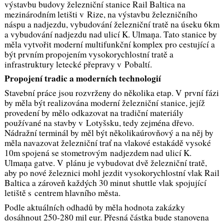
výstavbu budovy železniční stanice Rail Baltica na
mezinárodním letišti v Rize, na výstavbu železničního
náspu a nadjezdu, vybudování železniční tratě na úseku 6km
a vybudování nadjezdu nad ulicí K. Ulmaņa. Tato stanice by
měla vytvořit moderní multifunkční komplex pro cestující a
být prvním propojením vysokorychlostní tratě a
infrastruktury letecké přepravy v Pobaltí.
Propojení tradic a moderních technologií
Stavební práce jsou rozvrženy do několika etap. V první fázi
by měla být realizována moderní železniční stanice, jejíž
provedení by mělo odkazovat na tradiční materiály
používané na stavby v Lotyšsku, tedy zejména dřevo.
Nádražní terminál by měl být několikaúrovňový a na něj by
měla navazovat železniční trať na vlakové estakádě vysoké
10m spojená se stometrovým nadjezdem nad ulicí K.
Ulmaņa gatve. V plánu je vybudovat dvě železniční tratě,
aby po nové železnici mohl jezdit vysokorychlostní vlak Rail
Baltica a zároveň každých 30 minut shuttle vlak spojující
letiště s centrem hlavního města.
Podle aktuálních odhadů by měla hodnota zakázky
dosáhnout 250-280 mil eur. Přesná částka bude stanovena