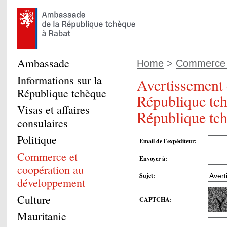
Ambassade
Home
>
Commerce e
Informations sur la
Avertissement d
République tchèque
République tchè
Visas et affaires
République tch
consulaires
Politique
Email de l´expéditeur
:
Commerce et
Envoyer à
:
coopération au
Sujet
:
développement
Culture
CAPTCHA
:
Mauritanie