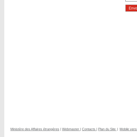
Ministère des Affaires étrangères
|
Webmaster
|
Contacts
|
Plan du Site
|
Mobile vers