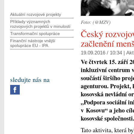
Aktuální rozvojové projekty
Foto: (@MZV)
Příklady významných
rozvojových projektů v minulosti
Český rozvojov
Transformační spolupráce
začlenění men
Finanční nástroje vnější
spolupráce EU - IPA
19.09.2016 / 10:34 |
Akt
Ve čtvrtek 15. září 2
inkluzivní centrum v
součástí širšího pro
sledujte nás na
agenturou. Projekt, 
kosovská nevládní or
„Podpora sociální i
v Kosovu“ a jeho cí
kosovské společnosti
Tato aktivita, která b