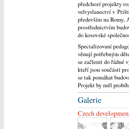
předchozí projekty r
velvyslanectví v Priš
především na Romy, Aš
prostřednictvím budov
do kosovské společnos
Specializovaní pedago
věnují potřebným dět
se začlenit do řádné 
kteří jsou součástí pr
se tak pomáhat budova
Projekt by měl probíh
Galerie
Czech development 