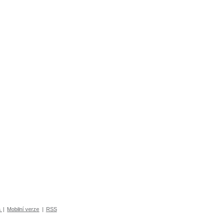
a
|
Mobilní verze
|
RSS