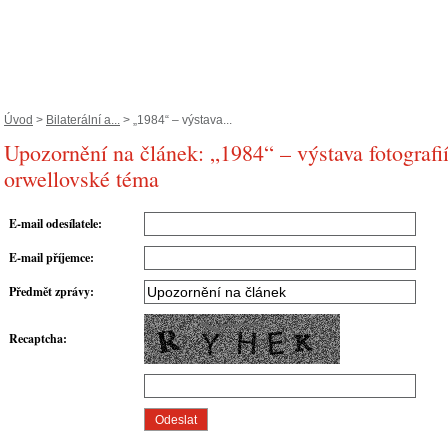
Úvod
>
Bilaterální a...
> „1984“ – výstava...
Upozornění na článek: „1984“ – výstava fotografií
orwellovské téma
E-mail odesílatele
:
E-mail příjemce
:
Předmět zprávy
:
Recaptcha
: