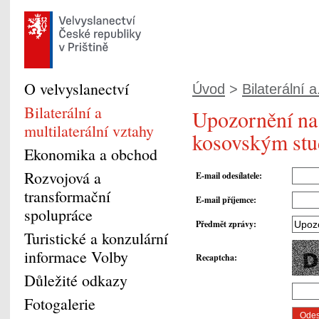
O velvyslanectví
Úvod
>
Bilaterální a.
Bilaterální a
Upozornění na 
multilaterální vztahy
kosovským stu
Ekonomika a obchod
Rozvojová a
E-mail odesílatele
:
transformační
E-mail příjemce
:
spolupráce
Předmět zprávy
:
Turistické a konzulární
informace Volby
Recaptcha
:
Důležité odkazy
Fotogalerie