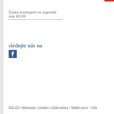
Český kontingent ve vojenské
misi KFOR
sledujte nás na
MZV ČR
|
Webmaster
|
kontakty
|
Úřední deska
|
Mobilní verze
|
RSS