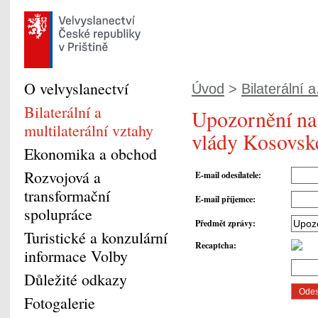
O velvyslanectví
Úvod
>
Bilaterální a.
Bilaterální a
Upozornění na 
multilaterální vztahy
vlády Kosovsk
Ekonomika a obchod
Rozvojová a
E-mail odesílatele
:
transformační
E-mail příjemce
:
spolupráce
Předmět zprávy
:
Turistické a konzulární
Recaptcha
:
informace Volby
Důležité odkazy
Fotogalerie