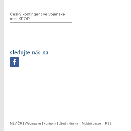
Český kontingent ve vojenské
misi KFOR
sledujte nás na
MZV ČR
|
Webmaster
|
kontakty
|
Úřední deska
|
Mobilní verze
|
RSS