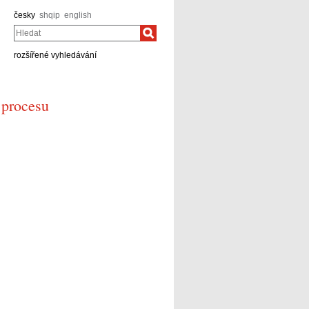
česky
shqip
english
Hledat
rozšířené vyhledávání
 procesu