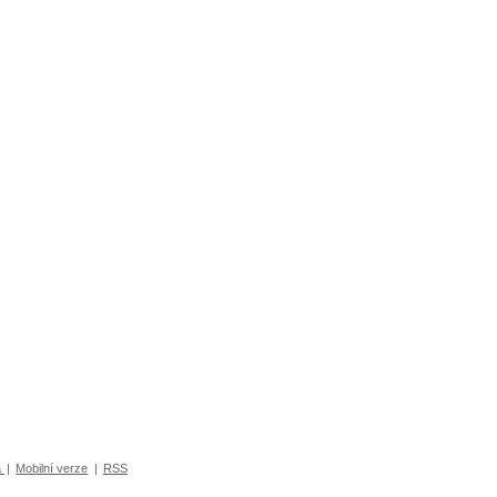
a
|
Mobilní verze
|
RSS