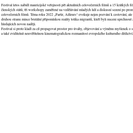
Festival letos nabídl mauricijské veřejnosti pět aktuálních celovečerních filmů a 15 krátkých fi
členských států, tři workshopy zaměřené na vzdělávání mladých lidí a diskusní sezení po pro
celovečerních filmů. Téma roku 2022 „Partir, Ailleurs“ evokuje nejen pozvání k cestování, ale
druhou stranu mince brutální připomínkou reality tolika migrantů, kteří byli nuceni uprchnout 
hledajících novou naději.
Festival si proto kladl za cíl propagovat prostor pro úvahy, objevování a výměnu myšlenek o s
a také zviditelnit neuvěřitelnou kinematografickou rozmanitost evropského kulturního dědictví