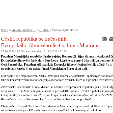
Úvod
>
kultura, školství,...
>
Kultura
> Česká republika se...
Česká republika se zúčastnila
Evropského filmového festivalu na Mauriciu
27.10.2022 / 14:09 |
Aktualizováno:
31.10.2022 / 12:58
Prezident Mauricijské republiky Prithvirajsing Roopun 21. října slavnostně zakončil č
Evropského filmového festivalu v Port-Louis, kterého se poprvé účastnila za podpory 
Česká republika. Prezident zdůraznil, že Evropský filmový festival je stále důležitý pro
upevňování vazeb, které existují mezi Mauriciem a Evropskou unií.
Mauricius a EU mají excelentní vazby, které jsou založeny na přátelství, společných hodnotách
také na konstruktivních hospodářských a obchodních vztazích, které se v průběhu let zintenziv
Závěrečného ceremoniálu v kině M-cine se účastnil i viceprezident Republiky, pan Cyril Ed
velvyslanec EU na Mauriciu, pan Vincent Degert a další osobnosti. Česká republika se zapoji
krátkými filmy -
Probouzečem
(2017)
od Filipa Diviaka a snímkem
Myši patří do nebe
(2021)
Bubeníčka a Denisy Grimmové, které byly publikem přijaty velmi pozitivně.
Čtvrtý ročník Evropského filmového festivalu na Mauriciu, který se konal od 10. do 21. října
zorganizovala delegace EU a zahrnoval aktivity zaměřené na kinematografii a kulturu.