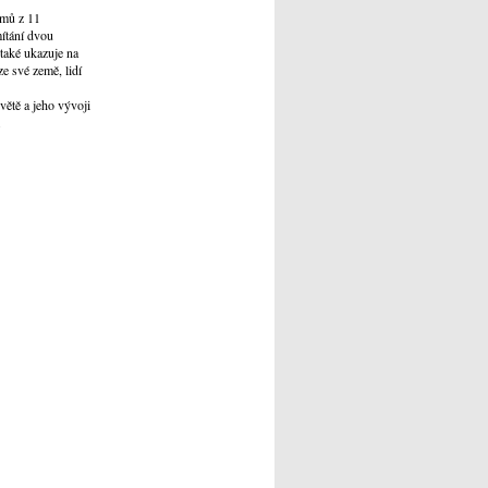
lmů z 11
mítání dvou
 také ukazuje na
ze své země, lidí
větě a jeho vývoji
.