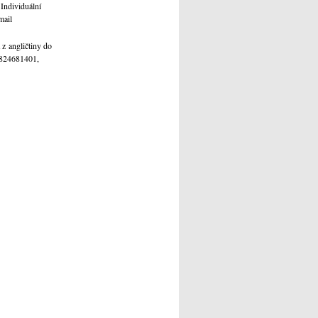
 Individuální
mail
 z angličtiny do
 0824681401,