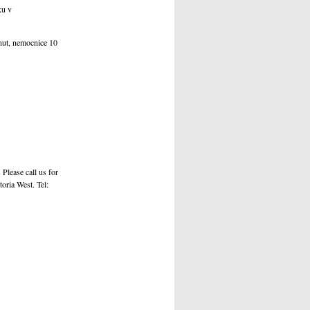
ku v
nut, nemocnice 10
l us for
toria West. Tel: