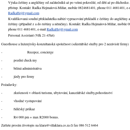
Výuka češtiny a angličtiny od začátečníků až po velmi pokročilé, od dětí až po důchodce.
přístup. Kontakt: Radka Hejmalová-Millar, mobile 0824681401, phone 011 4681401, e-
RadkaHej@gmail.com
Kvalifikovaná soudní překladatelka nabízí vypracování překladů z češtiny do angličtiny a
češtiny (případně z a do ruštiny a němčiny). Kontakt: Radka Hejmalová-Millar, mobile
phone 011 4681401, e-mail
RadkaHej@gmail.com
Personal Assistant (Věk 21-45let)
Guesthouse a Inženýrsky-konzultanská společnost (sekretářské služby pro 2 nezávislé firmy)
- Recepce, concierge
- pozdní check-iny
- běžná administrativa
- jízdy pro firmy
Požadavky:
- zkušenosti v oblasti turismu, ubytování, kancelářské služby,pohostinství
- vhodné vystupování
- řidičský průkaz
- R4 000 pm + max R2000 bonus.
Zašlete prosím životopis na klara@villaklara.co.za či fax 086 512 6464