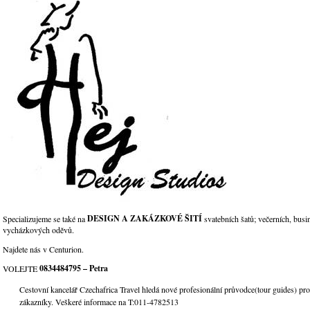
DESIGN A ZAKÁZKOVÉ ŠITÍ
Specializujeme se také na
svatebních šatů; večerních, busi
vycházkových oděvů.
Najdete nás v Centurion.
0834484795 – Petra
VOLEJTE
Cestovní kancelář Czechafrica Travel hledá nové profesionální průvodce(tour guides) pro
zákazníky. Veškeré informace na T:011-4782513