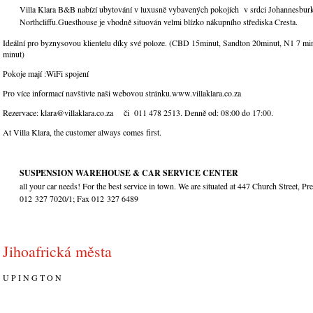
Villa Klara B&B nabízí ubytování v luxusně vybavených pokojích v srdci Johannesbur
Northcliffu.Guesthouse je vhodně situován velmi blízko nákupního střediska Cresta.
Ideální pro byznysovou klientelu díky své poloze. (CBD 15minut, Sandton 20minut, N1 7 mi
minut)
Pokoje mají :WiFi spojení
Pro více informací navštivte naši webovou stránku.www.villaklara.co.za
Rezervace: klara@villaklara.co.za či 011 478 2513. Denně od: 08:00 do 17:00.
At Villa Klara, the customer always comes first.
SUSPENSION WAREHOUSE & CAR SERVICE CENTER
Please cal
all your car needs! For the best service in town. We are situated at 447 Church Street, Pre
012 327 7020/1; Fax 012 327 6489
Jihoafrická města
U P I N G T O N