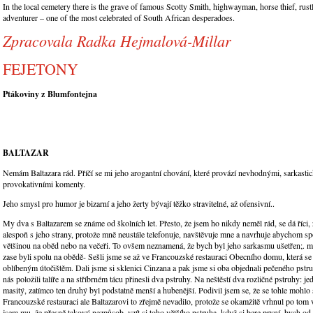
In the local cemetery there is the grave of famous Scotty Smith, highwayman, horse thief, rust
adventurer – one of the most celebrated of South African desperadoes.
Zpracovala Radka Hejmalová-Millar
FEJETONY
Ptákoviny z Blumfontejna
BALTAZAR
Nemám Baltazara rád. Příčí se mi jeho arogantní chování, které provází nevhodnými, sarkasti
provokativními komenty.
Jeho smysl pro humor je bizarní a jeho žerty bývají těžko stravitelné, až ofensivní..
My dva s Baltazarem se známe od školních let. Přesto, že jsem ho nikdy neměl rád, se dá říci, 
alespoň s jeho strany, protože mně neustále telefonuje, navštěvuje mne a navrhuje abychom sp
většinou na oběd nebo na večeři. To ovšem neznamená, že bych byl jeho sarkasmu ušetřen;. m
zase byli spolu na obědě- Sešli jsme se až ve Francouzské restauraci Obecního domu, která se
oblíbeným útočištěm. Dali jsme si sklenici Cinzana a pak jsme si oba objednali pečeného pstru
nás položili talíře a na stříbrném tácu přinesli dva pstruhy. Na neštěstí dva rozličné pstruhy: je
masitý, zatímco ten druhý byl podstatně menší a hubenější. Podivil jsem se, že se tohle mohlo 
Francouzské restauraci ale Baltazarovi to zřejmě nevadilo, protože se okamžitě vrhnul po tom 
jsem mu, že přesně takový nezpůsob, vzít si toho většího pstruha, když si bere první, bych od