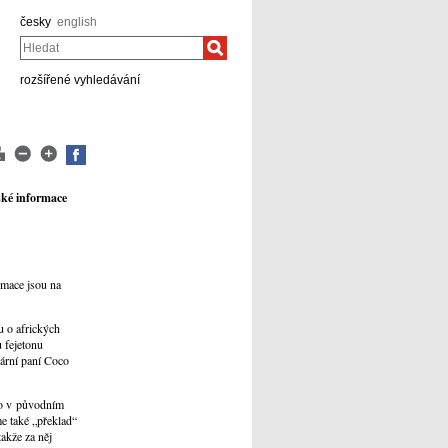
česky
english
Hledat
rozšířené vyhledávání
ské informace
rmace jsou na
u o afrických
 fejetonu
dární paní Coco
 ho v původním
me také „překlad“
akže za něj