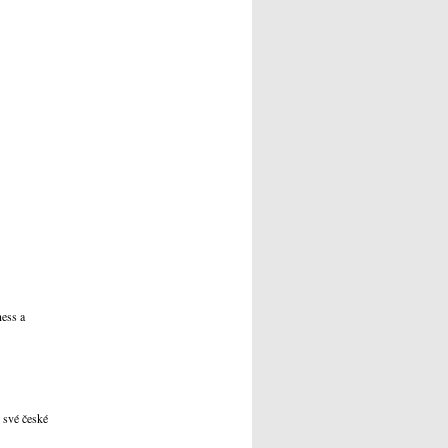
ness a
 své české