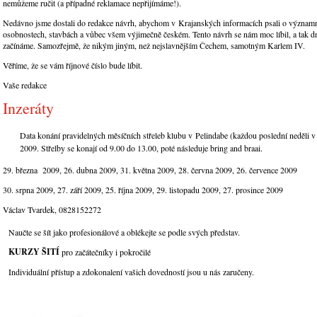
nemůžeme ručit (a případné reklamace nepřijímáme!).
Nedávno jsme dostali do redakce návrh, abychom v Krajanských informacích psali o význam
osobnostech, stavbách a vůbec všem výjimečně českém. Tento návrh se nám moc líbil, a tak dn
začínáme. Samozřejmě, že nikým jiným, než nejslavnějším Čechem, samotným Karlem IV.
Věříme, že se vám říjnové číslo bude líbit.
Vaše redakce
Inzeráty
Data konání pravidelných měsíčních střeleb klubu v Pelindabe (každou poslední neděli v
2009. Střelby se konají od 9.00 do 13.00, poté následuje bring and braai.
29. března 2009, 26. dubna 2009, 31. května 2009, 28. června 2009, 26. července 2009
30. srpna 2009, 27. září 2009, 25. října 2009, 29. listopadu 2009, 27. prosince 2009
Václav Tvardek, 0828152272
Naučte se šít jako profesionálové a oblékejte se podle svých představ.
KURZY ŠITÍ
pro začátečníky i pokročilé
Individuální přístup a zdokonalení vašich dovedností jsou u nás zaručeny.