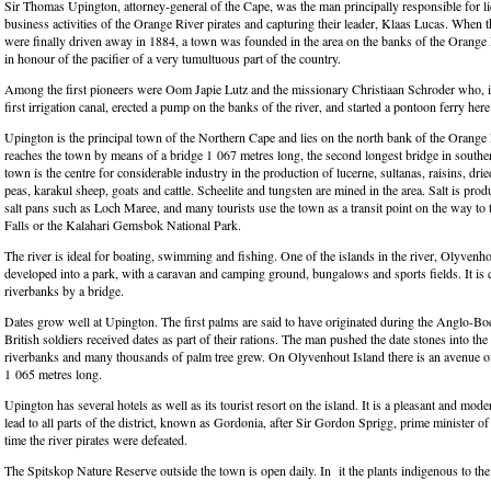
Sir Thomas Upington, attorney-general of the Cape, was the man principally responsible for li
business activities of the Orange River pirates and capturing their leader, Klaas Lucas. When 
were finally driven away in 1884, a town was founded in the area on the banks of the Orange
in honour of the pacifier of a very tumultuous part of the country.
Among the first pioneers were Oom Japie Lutz and the missionary Christiaan Schroder who, i
first irrigation canal, erected a pump on the banks of the river, and started a pontoon ferry here
Upington is the principal town of the Northern Cape and lies on the north bank of the Orange
reaches the town by means of a bridge 1 067 metres long, the second longest bridge in southe
town is the centre for considerable industry in the production of lucerne, sultanas, raisins, dried
peas, karakul sheep, goats and cattle. Scheelite and tungsten are mined in the area. Salt is pro
salt pans such as Loch Maree, and many tourists use the town as a transit point on the way to
Falls or the Kalahari Gemsbok National Park.
The river is ideal for boating, swimming and fishing. One of the islands in the river, Olyvenho
developed into a park, with a caravan and camping ground, bungalows and sports fields. It is 
riverbanks by a bridge.
Dates grow well at Upington. The first palms are said to have originated during the Anglo-B
British soldiers received dates as part of their rations. The man pushed the date stones into th
riverbanks and many thousands of palm tree grew. On Olyvenhout Island there is an avenue o
1 065 metres long.
Upington has several hotels as well as its tourist resort on the island. It is a pleasant and mo
lead to all parts of the district, known as Gordonia, after Sir Gordon Sprigg, prime minister of
time the river pirates were defeated.
The Spitskop Nature Reserve outside the town is open daily. In it the plants indigenous to the