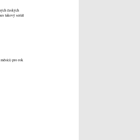
ných českých
es takový seriál
 měsíci) pro rok