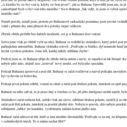
„A kterého by sis byl vzal ty, kdyby sis bral první?“, ptá se Baltazar. Opověděl jsem mu, že 
samozřejmě bych si byl vzal toho menšího:“ Na to Baltazar „Tak vidíš, že jsem si vybral správ
menšího máš!“
Neměl pravdu, neměl jsem, protože po Baltazarově sarkastické poznámce jsem zavolal vrchníh
vrátil s přáním aby nám přinesli dva pstruhy stejné velikosti.
Zbytek oběda proběhl bez dalších incidentů, což je u Baltazara dost vzácné.
Sotva jsme však po obědě vyšli na ulici, Baltazar se rozběhl ke strážníkovi, který právě psal
parkujícímu automobilu. Baltazar strážníka oslovil: „Podívejte se bráško, dyť nemusíte hned
trestat vysokou pokutou. Jsme lidi, každej někdy uděláme chybu“.
Podivil jsem se, že Baltazar přijel do středu města autem a navíc, že zaparkoval tak hloupě. K
nebylo jeho auto, zřejmě zase „testoval“ nový model, což byla jeho specialita.
Policajt Baltazara ignoroval a psal dál. Baltazar se začal rozčilovat a nazval policajta zaostalý
byl vychován za bolševika,
Policajt první pokutu odtrhl, vsunul za stírač a začal psát druhou pokutu, tentokrát za ojeté pn
Baltazar na něho zařval, že je prase líný a všechno co ho, při jeho inteligenci mohli naučit, byl
Strážníkovi začal rudnout krk, neřekl však ani slovo, odtrhnul druhou pokutu, zastrčil ji za stír
začal psát třetí pokutu, tentokrát za prasklé přední sklo. Nebyla to pravda, sklo nebylo prasklé
odštípnutá „žabka“ po kamínku, vystřeleném zadním kolem jiného auta.
Baltazar začal adresovat lidi, kteří se tam mezitím shromáždili:“Podívejte se na něj, na křupana.
v sedmdesátých letech. To si máme nechat líbit?“