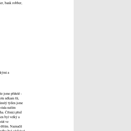
ler, bank robber,
ckými a
že jsme přátelé -
olu někam šli,
inulý týden jsme
 stala naším
ha. Číšníci před
den byl velký a
stát ve
větším. Naznačil
 něho byl očekával