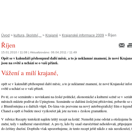
Úvod
>
kultura, školství,...
>
Krajané
>
Krajanské informace 2009
> Říjen
Říjen
15.01.2010 / 11:08 |
Aktualizováno:
06.04.2011 / 11:49
Opět se v kalendáři přehoupnul další měsíc, a to je neklamné znamení, že nové Krajan
jsou na světě a uchází se o vaši přízeň.
Vážení a milí krajané,
opět se v kalendáři přehoupnul další měsíc, a to je neklamné znamení, že nové Krajanské info
světě a uchází se o vaši přízeň.
Po té, co se seznámíte s novinkami na české politické, ekonomické a kulturní scéně se v seriál
městech můžete podívat do Upingtonu. Seznámíte se dalšími českými příslovími, pobavíte se u
z Blumfontejna a u dalších vtipů. Do kina vás pozveme na nový autobiografický film o legen
Chanel a opět si budete moci vyzkoušet jak jste na tom s českou gramatikou.
V rubrice Recepty tentokrát najdete letitý recept na koláč. Nemohli jsme odolat a otiskujeme
znění, tedy v nádherné staročeštině. A pro ty, kdo by snad staročeštině neholdovali, připojuje
do češtiny dnešní. Dopředu však upozorňujeme, že tento recept ještě nikdo z nás neozkoušel, t