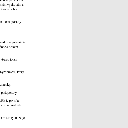
já mám vychování a
ně - dyť toho
o a oba pstruhy
 pokutu neoprávněně
 jednoho honem
e všemu to ani
m byrokratem, který
eumatiky.
o psát pokuty.
ač k té první a
, jenom tam byla
 On si myslí, že je