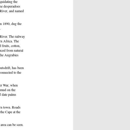
quidating the
the desperadoes
 River, and named
n 1890, dug the
.
 River. The railway
rn Africa. The
 fruits, cotton,
duced from natural
 the Augrabies
utsdrift, has been
connected to the
oer War, when
e mud on the
f date palms
dern town. Roads
 the Cape at the
 area can be seen.