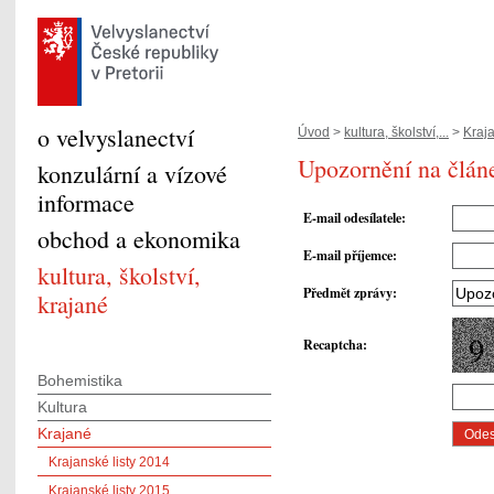
o velvyslanectví
Úvod
>
kultura, školství,...
>
Kraj
Upozornění na člán
konzulární a vízové
informace
E-mail odesílatele
:
obchod a ekonomika
E-mail příjemce
:
kultura, školství,
Předmět zprávy
:
krajané
Recaptcha
:
Bohemistika
Kultura
Krajané
Krajanské listy 2014
Krajanské listy 2015