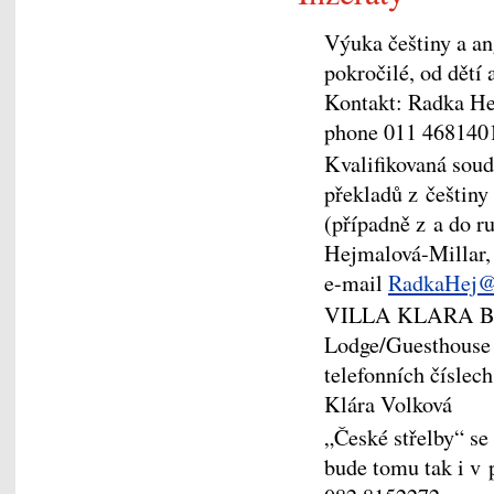
Výuka češtiny a an
pokročilé, od dětí 
Kontakt: Radka He
phone 011 468140
Kvalifikovaná soud
překladů z češtiny 
(případně z a do r
Hejmalová-Millar,
e-mail
RadkaHej@
VILLA KLARA B&B 
Lodge/Guesthouse 
telefonních čísle
Klára Volková
„České střelby“ se
bude tomu tak i v 