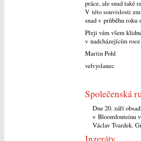
práce, ale snad také r
V této souvislosti zm
snad v průběhu roku s
Přeji vám všem klidné
v nadcházejícím roce
Martin Pohl
velvyslanec
Společenská r
Dne 20. září obsad
v Bloomfonteinu v
Václav Tvardek. G
Inzeráty