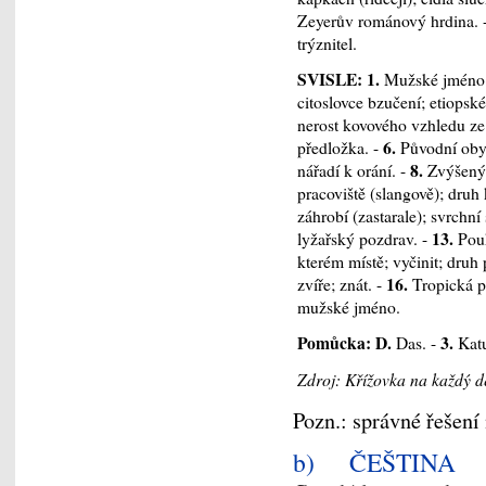
Zeyerův románový hrdina. 
trýznitel.
SVISLE: 1.
Mužské jméno; 
citoslovce bzučení; etiopské
nerost kovového vzhledu ze
6.
předložka. -
Původní obyv
8.
nářadí k orání. -
Zvýšený t
pracoviště (slangově); druh k
záhrobí (zastarale); svrchní 
13.
lyžařský pozdrav. -
Pouk
kterém místě; vyčinit; druh 
16.
zvíře; znát. -
Tropická po
mužské jméno.
Pomůcka: D.
3.
Das. -
Katu
Zdroj: Křížovka na každý de
Pozn.: správné řešení 
b) ČEŠTINA