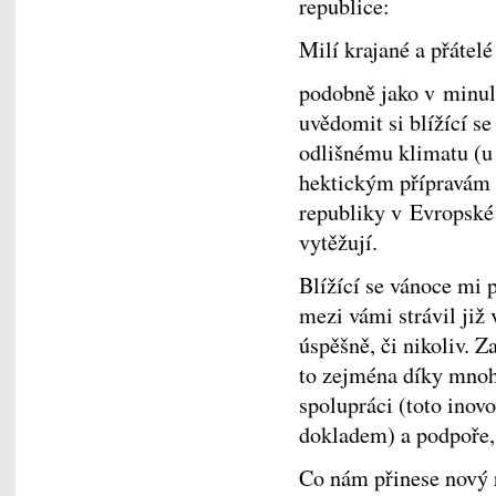
republice:
Milí krajané a přátel
podobně jako v minul
uvědomit si blížící s
odlišnému klimatu (u 
hektickým přípravám 
republiky v Evropské 
vytěžují.
Blížící se vánoce mi 
mezi vámi strávil již 
úspěšně, či nikoliv. Z
to zejména díky mnoh
spolupráci (toto inov
dokladem) a podpoře, 
Co nám přinese nový 