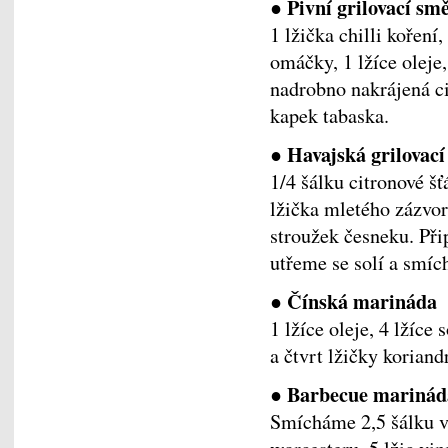
● Pivní grilovací sm
1 lžička chilli koření,
omáčky, 1 lžíce oleje,
nadrobno nakrájená ci
kapek tabaska.
● Havajská grilovací
1/4 šálku citronové šťá
lžička mletého zázvoru
stroužek česneku. Při
utřeme se solí a smíc
● Čínská marináda
1 lžíce oleje, 4 lžíce
a čtvrt lžičky koriandr
● Barbecue marinád
Smícháme 2,5 šálku vý