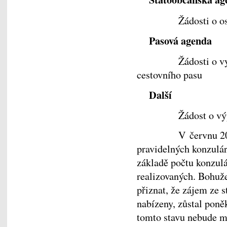
Žádosti o osvědče
Pasová agenda
Žádosti o vystave
cestovního pasu
Další
Žádost o výpis z 
V červnu 2009 do
pravidelných konzulár
základě počtu konzul
realizovaných. Bohuž
přiznat, že zájem ze s
nabízeny, zůstal poně
tomto stavu nebude m