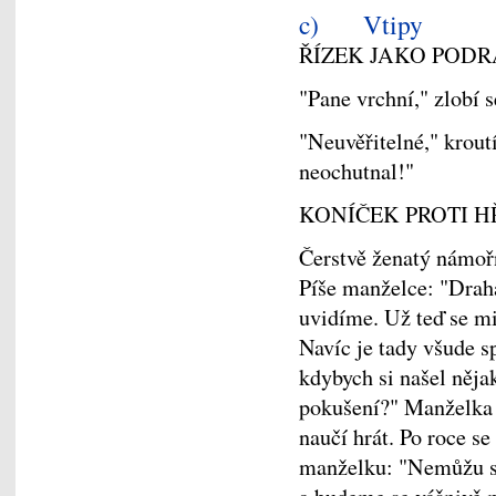
c) Vtipy
ŘÍZEK JAKO POD
"Pane vrchní," zlobí s
"Neuvěřitelné," krout
neochutnal!"
KONÍČEK PROTI H
Čerstvě ženatý námořn
Píše manželce: "Drahá
uvidíme. Už teď se mi
Navíc je tady všude s
kdybych si našel něja
pokušení?" Manželka 
naučí hrát. Po roce se
manželku: "Nemůžu se