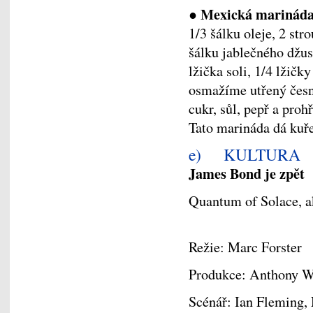
● Mexická marinád
1/3 šálku oleje, 2 str
šálku jablečného džusu
lžička soli, 1/4 lžičk
osmažíme utřený česne
cukr, sůl, pepř a pro
Tato marináda dá kuř
e) KULTURA
James Bond je zpět 
Quantum of Solace, a
Režie: Marc Forster
Produkce: Anthony W
Scénář: Ian Fleming,