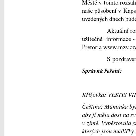
Městě v tomto rozsahu
naše působení v Kaps
uvedených dnech bude
Aktuální rozpis k
užitečné informace -
Pretoria www.mzv.cz/
S pozdravem M
Správná řešení:
Křížovka: VESTIS 
Čeština: Maminka byla
aby jí měla dost na sv
v zimě. Vypěstovala si
kterých jsou nudličky.