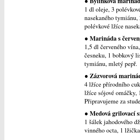
● Bylinková mariná
1 dl oleje, 3 polévkov
nasekaného tymiánu, 
polévkové lžíce nase
● Marináda s červe
1,5 dl červeného vína,
česneku, 1 bobkový lis
tymiánu, mletý pepř.
● Zázvorová mariná
4 lžíce přírodního cuk
lžíce sójové omáčky, 1
Připravujeme za stud
● Medová grilovací 
1 šálek jahodového dže
vinného octa, 1 lžička