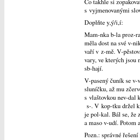
Co takhle si zopakova
s vyjmenovanými slo
Doplňte y,ý/i,í:
Mam-nka b-la proz-rav
měla dost na své v-
vaří v z-mě. V-pěstova
vary, ve kterých jsou
sb-hají.
V-pasený čuník se v-v
sluníčku, až mu zčerv
s vlaštovkou nev-dal 
s-. V kop-tku držel 
je pol-kal. Bál se, že
a maso v-udí. Potom a
Pozn.: správné řešení 