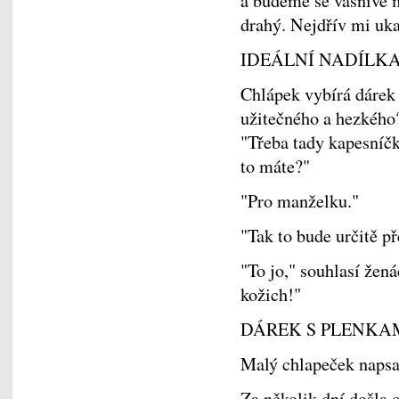
a budeme se vášnivě 
drahý. Nejdřív mi uk
IDEÁLNÍ NADÍLK
Chlápek vybírá dárek
užitečného a hezkého
"Třeba tady kapesníčk
to máte?"
"Pro manželku."
"Tak to bude určitě p
"To jo," souhlasí žen
kožich!"
DÁREK S PLENKA
Malý chlapeček napsal
Za několik dní došla