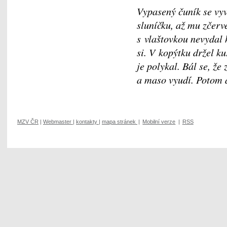
Vypasený čuník se vyv
sluníčku, až mu zčerve
s vlaštovkou nevydal 
si. V kopýtku držel k
je polykal. Bál se, že
a maso vyudí. Potom a
MZV ČR
|
Webmaster
|
kontakty
|
mapa stránek
|
Mobilní verze
|
RSS