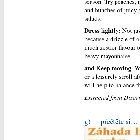
season. Try peaches, n
and bunches of juicy g
salads.
Dress lightly
: Not ju
because a drizzle of o
much zestier flavour t
heavy mayonnaise.
and Keep moving
: W
or a leisurely stroll a
will help to balance t
Extracted from Disco
g) přečtěte si…