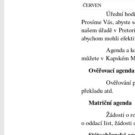
ČERVEN
Úřední hodiny v 
Prosíme Vás, abyste s
našem úřadě v Pretori
abychom mohli efektiv
Agenda a konzulár
můžete v Kapském Měs
Ověřovací agenda
Ověřování podpisu,
překladu atd.
Matriční agenda
Žádosti o rodný li
o oddací list, žádost
Státoobčanská ag