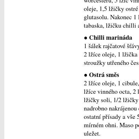
worcesteru, 5 lžic vi
oleje, 1,5 lžičky ostr
glutasolu. Nakonec 1 
tabaska, lžičku chilli
● Chilli marináda
1 šálek rajčatové šťáv
2 lžíce oleje, 1 lžičk
stroužky utřeného če
● Ostrá směs
2 lžíce oleje, 1 cibul
lžíce vinného octa, 2 
lžičky soli, 1/2 lžič
nadrobno nakrájenou c
ostatní přísady a vše
mírném ohni. Maso po
uležet.