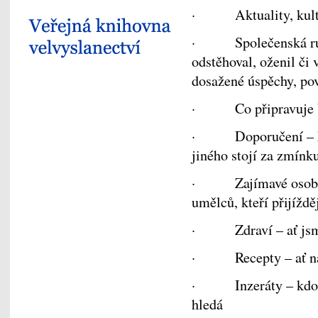
· Aktuality, kultur
· Společenská rubri
odstěhoval, oženil či 
dosažené úspěchy, pov
· Co připravuje Vel
· Doporučení – která
jiného stojí za zmínk
· Zajímavé osobnost
umělců, kteří přijíždě
· Zdraví – ať jsme 
· Recepty – ať ná
· Inzeráty – kdo co
hledá