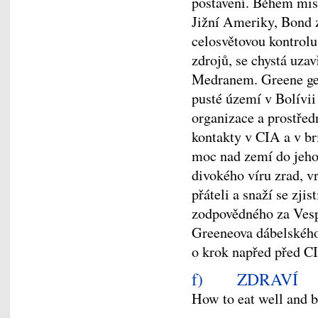
postavení. Během mise
Jižní Ameriky, Bond zj
celosvětovou kontrolu
zdrojů, se chystá uz
Medranem. Greene gen
pusté území v Bolívii
organizace a prostře
kontakty v CIA a v br
moc nad zemí do jeho 
divokého víru zrad, vr
přáteli a snaží se zji
zodpovědného za Vesp
Greeneova dábelského
o krok napřed před CI
f) ZDRAVÍ
How to eat well and b