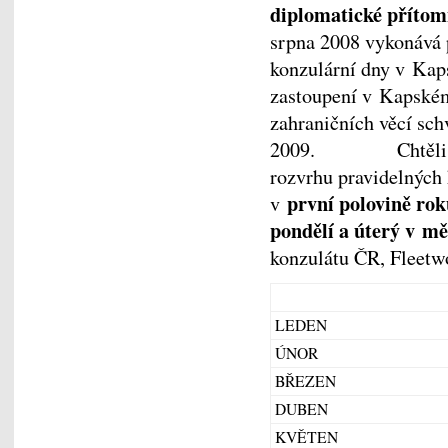
diplomatické příto
srpna 2008 vykonává p
konzulární dny v Kap
zastoupení v Kapském
zahraničních věcí sch
2009. Chtěli bych
rozvrhu pravidelných
první polovině ro
v
pondělí a úterý v mě
konzulátu ČR, Fleetw
LEDEN
ÚNOR
BŘEZEN
DUBEN
KVĚTEN