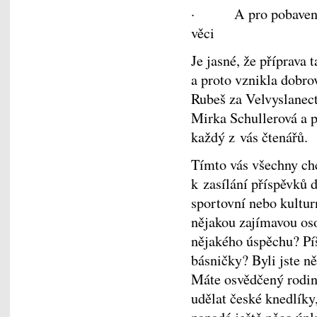
· A pro pobavení vt
věci
Je jasné, že příprava 
a proto vznikla dobro
Rubeš za Velvyslanec
Mirka Schullerová a p
každý z vás čtenářů.
Tímto vás všechny ch
k zasílání příspěvků 
sportovní nebo kultur
nějakou zajímavou os
nějakého úspěchu? Pí
básničky? Byli jste ně
Máte osvědčený rodin
udělat české knedlíky