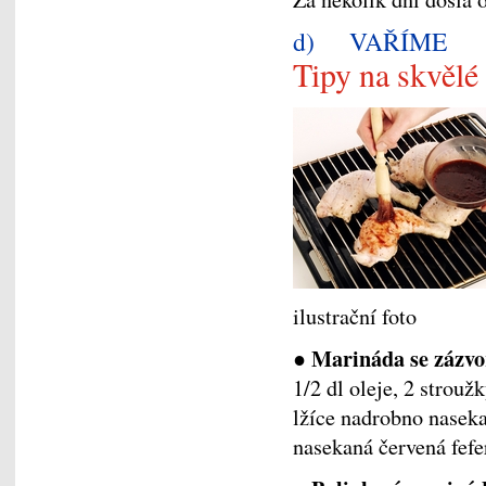
d) VAŘÍME
Tipy na skvělé
ilustrační foto
● Marináda se zázvo
1/2 dl oleje, 2 strouž
lžíce nadrobno nasek
nasekaná červená fefe