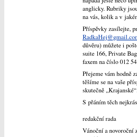
napadá ještě něco úpln
anglicky. Rubriky jso
na vás, kolik a v jak
Příspěvky zasílejte, 
RadkaHej@gmail.co
důvěru) můžete i poš
suite 166, Private B
faxem na číslo 012 5
Přejeme vám hodně záb
těšíme se na vaše pří
skutečně „Krajanské“
S přáním těch nejkr
redakční rada
Vánoční a novoroční z