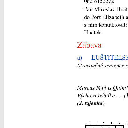
082 8152272
Pan Miroslav Hnáte
do Port Elizabeth a
s ním kontaktovat
Hnátek
Zábava
a) LUŠTITELS
Mravoučné sentence s
Marcus Fabius Quintil
Výchova řečníka: ... (
2. tajenka
(
).