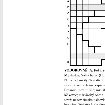
VODOROVNĚ: A.
Roští; s
Myšlenka; český herec (Hugo
Nemecký určitý člen střední
savec; starší vztažné zájme
Emanuel; strnutí šíje; iniciá
láčkovec; mariánský obraz.
stráň; název římské tisícovk
kapkách (řidčeji); čidla slu