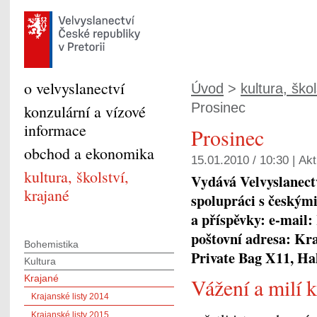
o velvyslanectví
Úvod
>
kultura, škol
Prosinec
konzulární a vízové
informace
Prosinec
obchod a ekonomika
15.01.2010 / 10:30 |
Akt
kultura, školství,
Vydává Velvyslanectv
krajané
spolupráci s českým
a příspěvky: e-mai
poštovní adresa: Kra
Bohemistika
Private Bag X11, Ha
Kultura
Krajané
Vážení a milí k
Krajanské listy 2014
Krajanské listy 2015