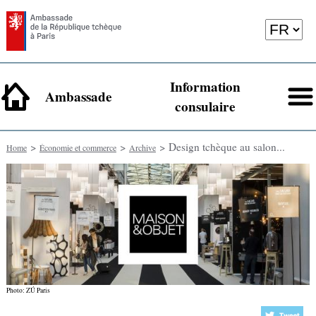
Information
Ambassade
consulaire
>
>
> Design tchèque au salon...
Home
Économie et commerce
Archive
Photo: ZÚ Paris