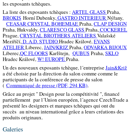
les exposants tchèques.
La liste des exposants tchèques :
ARTEL GLASS
Praha,
BROKIS
Horní Dubenky,
GASTRO INTERIEUR
Nýřany,
CEASAR CRYSTAL BOHEMIAE
Praha,
CLAP DESIGN
Praha, Hukvaldy,
CLARESCO GLASS
Praha,
COCKEREL
Prague,
CRYSTAL BROTHERS ATELIERS
Valašské
Meziříčí,
D. A.D. STUDIO
Hradec Králové,
EVANS
ATELIER
Liberec,
JAIN/KRIZ
Praha,
ODVARKA BIJOUX
Liberec,
QC FLOORS
Karlštejn,
QUBUS
Praha,
SKLO
Hradec Králové,
W! EUROPE
Praha.
Un des nouveaux exposants tchèque, l´entreprise
Jain&Križ
a été choisie par la direction du salon comme comme le
participants de la conférence de presse du salon
(
Communiqué de presse
(PDF, 294 KB)
.
Grâce au projet " Design pour la compétitivité ", financé
partiellement par l´Union européen, l´agence CzechTrade a
présenté les designers et marques tchèques qui ont du
succès au niveau international grâce a leurs créations des
produits originaux.
Galeries