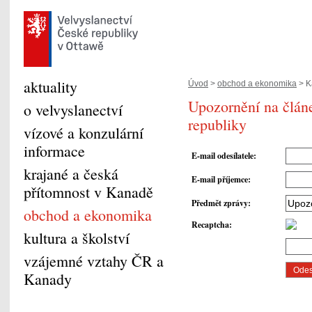
aktuality
Úvod
>
obchod a ekonomika
> K
Upozornění na člán
o velvyslanectví
republiky
vízové a konzulární
informace
E-mail odesílatele
:
krajané a česká
E-mail příjemce
:
přítomnost v Kanadě
Předmět zprávy
:
obchod a ekonomika
Recaptcha
:
kultura a školství
vzájemné vztahy ČR a
Kanady