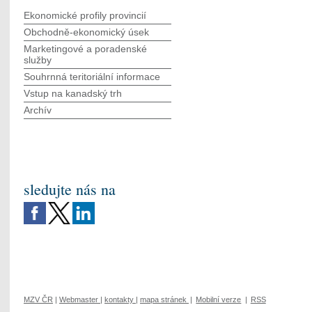
Ekonomické profily provincií
Obchodně-ekonomický úsek
Marketingové a poradenské
služby
Souhrnná teritoriální informace
Vstup na kanadský trh
Archív
sledujte nás na
MZV ČR
|
Webmaster
|
kontakty
|
mapa stránek
|
Mobilní verze
|
RSS