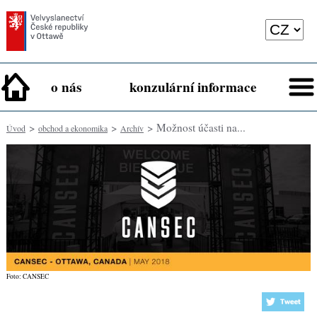
o nás
konzulární informace
>
>
> Možnost účasti na...
Úvod
obchod a ekonomika
Archív
Foto: CANSEC