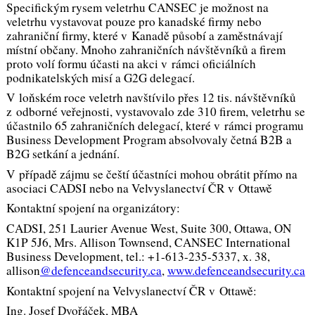
Specifickým rysem veletrhu CANSEC je možnost na
veletrhu vystavovat pouze pro kanadské firmy nebo
zahraniční firmy, které v Kanadě působí a zaměstnávají
místní občany. Mnoho zahraničních návštěvníků a firem
proto volí formu účasti na akci v rámci oficiálních
podnikatelských misí a G2G delegací.
V loňském roce veletrh navštívilo přes 12 tis. návštěvníků
z odborné veřejnosti, vystavovalo zde 310 firem, veletrhu se
účastnilo 65 zahraničních delegací, které v rámci programu
Business Development Program absolvovaly četná B2B a
B2G setkání a jednání.
V případě zájmu se čeští účastníci mohou obrátit přímo na
asociaci CADSI nebo na Velvyslanectví ČR v Ottawě
Kontaktní spojení na organizátory:
CADSI, 251 Laurier Avenue West, Suite 300, Ottawa, ON
K1P 5J6, Mrs. Allison Townsend, CANSEC International
Business Development, tel.: +1-613-235-5337, x. 38,
allison
@defenceandsecurity.ca
,
www.defenceandsecurity.ca
Kontaktní spojení na Velvyslanectví ČR v Ottawě:
Ing. Josef Dvořáček, MBA