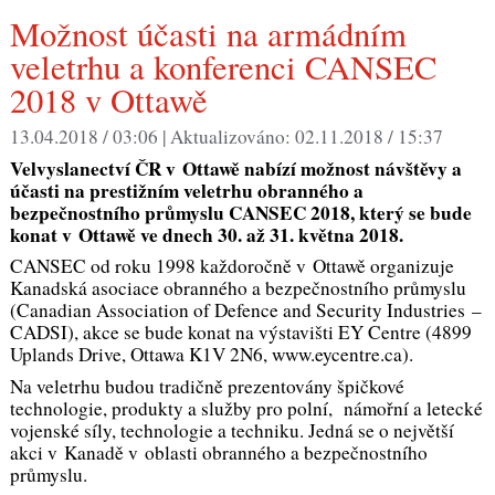
Možnost účasti na armádním
veletrhu a konferenci CANSEC
2018 v Ottawě
13.04.2018 / 03:06 |
Aktualizováno:
02.11.2018 / 15:37
Velvyslanectví ČR v Ottawě nabízí možnost návštěvy a
účasti na prestižním veletrhu obranného a
bezpečnostního průmyslu CANSEC 2018, který se bude
konat v Ottawě ve dnech 30. až 31. května 2018.
CANSEC od roku 1998 každoročně v Ottawě organizuje
Kanadská asociace obranného a bezpečnostního průmyslu
(Canadian Association of Defence and Security Industries –
CADSI), akce se bude konat na výstavišti EY Centre (4899
Uplands Drive, Ottawa K1V 2N6, www.eycentre.ca).
Na veletrhu budou tradičně prezentovány špičkové
technologie, produkty a služby pro polní, námořní a letecké
vojenské síly, technologie a techniku. Jedná se o největší
akci v Kanadě v oblasti obranného a bezpečnostního
průmyslu.