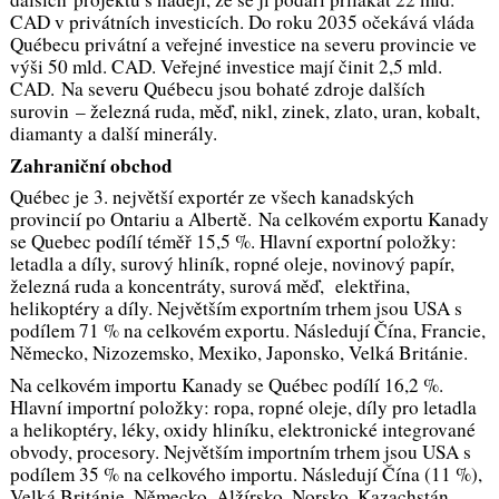
CAD v privátních investicích. Do roku 2035 očekává vláda
Québecu privátní a veřejné investice na severu provincie ve
výši 50 mld. CAD. Veřejné investice mají činit 2,5 mld.
CAD. Na severu Québecu jsou bohaté zdroje dalších
surovin – železná ruda, měď, nikl, zinek, zlato, uran, kobalt,
diamanty a další minerály.
Zahraniční obchod
Québec je 3. největší exportér ze všech kanadských
provincií po Ontariu a Albertě. Na celkovém exportu Kanady
se Quebec podílí téměř 15,5 %. Hlavní exportní položky:
letadla a díly, surový hliník, ropné oleje, novinový papír,
železná ruda a koncentráty, surová měď, elektřina,
helikoptéry a díly. Největším exportním trhem jsou USA s
podílem 71 % na celkovém exportu. Následují Čína, Francie,
Německo, Nizozemsko, Mexiko, Japonsko, Velká Británie.
Na celkovém importu Kanady se Québec podílí 16,2 %.
Hlavní importní položky: ropa, ropné oleje, díly pro letadla
a helikoptéry, léky, oxidy hliníku, elektronické integrované
obvody, procesory. Největším importním trhem jsou USA s
podílem 35 % na celkového importu. Následují Čína (11 %),
Velká Británie, Německo, Alžírsko, Norsko, Kazachstán,