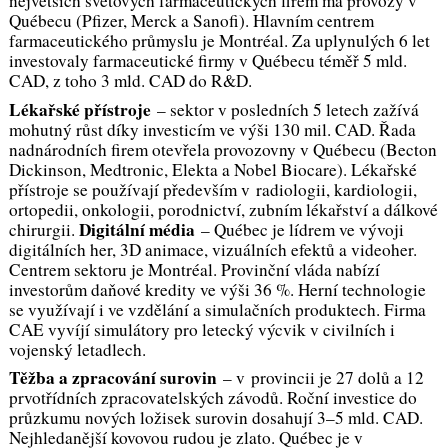
největších světových farmaceutických firem má provozy v
Québecu (Pfizer, Merck a Sanofi). Hlavním centrem
farmaceutického průmyslu je Montréal. Za uplynulých 6 let
investovaly farmaceutické firmy v Québecu téměř 5 mld.
CAD, z toho 3 mld. CAD do R&D.
Lékařské přístroje
– sektor v posledních 5 letech zažívá
mohutný růst díky investicím ve výši 130 mil. CAD. Řada
nadnárodních firem otevřela provozovny v Québecu (Becton
Dickinson, Medtronic, Elekta a Nobel Biocare). Lékařské
přístroje se používají především v radiologii, kardiologii,
ortopedii, onkologii, porodnictví, zubním lékařství a dálkové
Digitální média
chirurgii.
– Québec je lídrem ve vývoji
digitálních her, 3D animace, vizuálních efektů a videoher.
Centrem sektoru je Montréal. Provinční vláda nabízí
investorům daňové kredity ve výši 36 %. Herní technologie
se využívají i ve vzdělání a simulačních produktech. Firma
CAE vyvíjí simulátory pro letecký výcvik v civilních i
vojenský letadlech.
Těžba a zpracování surovin
– v provincii je 27 dolů a 12
prvotřídních zpracovatelských závodů. Roční investice do
průzkumu nových ložisek surovin dosahují 3–5 mld. CAD.
Nejhledanější kovovou rudou je zlato. Québec je v