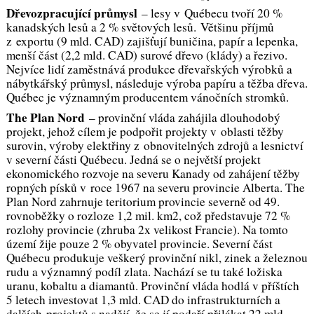
Dřevozpracující průmysl
– lesy v Québecu tvoří 20 %
kanadských lesů a 2 % světových lesů. Většinu příjmů
z exportu (9 mld. CAD) zajišťují buničina, papír a lepenka,
menší část (2,2 mld. CAD) surové dřevo (klády) a řezivo.
Nejvíce lidí zaměstnává produkce dřevařských výrobků a
nábytkářský průmysl, následuje výroba papíru a těžba dřeva.
Québec je významným producentem vánočních stromků.
The Plan Nord
– provinční vláda zahájila dlouhodobý
projekt, jehož cílem je podpořit projekty v oblasti těžby
surovin, výroby elektřiny z obnovitelných zdrojů a lesnictví
v severní části Québecu. Jedná se o největší projekt
ekonomického rozvoje na severu Kanady od zahájení těžby
ropných písků v roce 1967 na severu provincie Alberta. The
Plan Nord zahrnuje teritorium provincie severně od 49.
rovnoběžky o rozloze 1,2 mil. km
2
, což představuje 72 %
rozlohy provincie (zhruba 2x velikost Francie). Na tomto
území žije pouze 2 % obyvatel provincie. Severní část
Québecu produkuje veškerý provinční nikl, zinek a železnou
rudu a významný podíl zlata. Nachází se tu také ložiska
uranu, kobaltu a diamantů. Provinční vláda hodlá v příštích
5 letech investovat 1,3 mld. CAD do infrastrukturních a
dalších projektů s nadějí, že se jí podaří přilákat 22 mld.