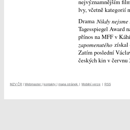
nejvýznamnějším film
lvy, včetně kategorií n
Drama
Nikdy nejsme
Tagesspiegel Award na
přínos na MFF v Káh
zapomenutého
získal 
Zatím poslední Václa
českých kin v červnu 
MZV ČR
|
Webmaster
|
kontakty
|
mapa stránek
|
Mobilní verze
|
RSS