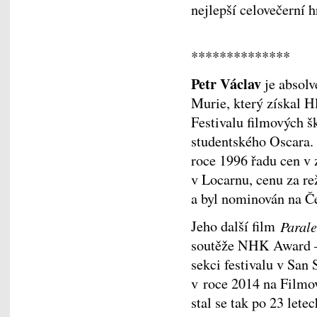
nejlepší celovečerní h
**************
Petr Václav
je absol
Murie, který získal H
Festivalu filmových š
studentského Oscara. 
roce 1996 řadu cen v 
v Locarnu, cenu za re
a byl nominován na Č
Jeho další film
Parale
soutěže NHK Award —
sekci festivalu v San
v roce 2014 na Filmo
stal se tak po 23 let