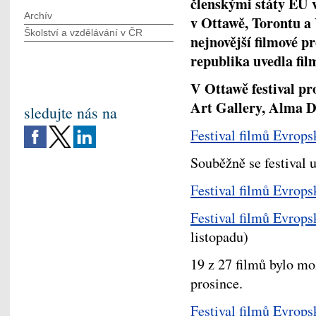
členskými státy EU v
Archív
v Ottawě, Torontu a 
Školství a vzdělávání v ČR
nejnovější filmové p
republika uvedla fi
V Ottawě festival pr
Art Gallery, Alma D
sledujte nás na
Festival filmů Evrops
Souběžně se festival 
Festival filmů Evrops
Festival filmů Evrop
listopadu)
19 z 27 filmů bylo mož
prosince.
Festival filmů Evrops