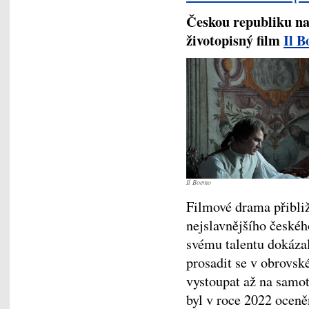
Českou republiku na
životopisný film
Il 
Il Boemo
Filmové drama přibli
nejslavnějšího českého
svému talentu dokázal
prosadit se v obrovsk
vystoupat až na samot
byl v roce 2022 oceně