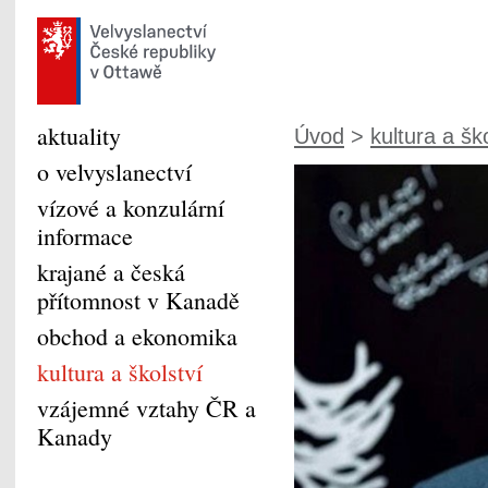
aktuality
Úvod
>
kultura a šk
o velvyslanectví
vízové a konzulární
informace
krajané a česká
přítomnost v Kanadě
obchod a ekonomika
kultura a školství
vzájemné vztahy ČR a
Kanady