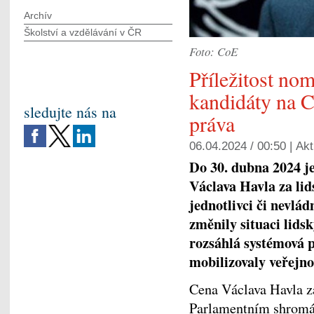
Archív
Školství a vzdělávání v ČR
Foto: CoE
Příležitost no
kandidáty na C
sledujte nás na
práva
06.04.2024 / 00:50 |
Akt
Do 30. dubna 2024 
Václava Havla za lid
jednotlivci či nevlá
změnily situaci lids
rozsáhlá systémová p
mobilizovaly veřejno
Cena Václava Havla z
Parlamentním shromá