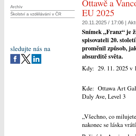
Ottawě a Vanc
Archív
EU 2025
Školství a vzdělávání v ČR
20.11.2025 / 17:06 |
Akt
Snímek „Franz“ je ž
spisovateli 20. stole
proměnil způsob, ja
sledujte nás na
absurditě světa.
Kdy: 29. 11. 2025 v 
Kde: Ottawa Art Gal
Daly Ave, Level 3
„Všechno, co milujete
nakonec se láska vrát