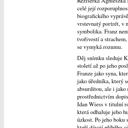
Režisérka Agnieszka 
celé její rozporuplnos
biografického vypráv
vrstevnatý portrét, v n
symbolika. Franz není 
tvořivostí a strachem,
se vymyká rozumu.
Děj snímku sleduje Ka
století až po jeho po
Franze jako syna, kte
jako úředníka, který 
absurditou, ale i jak
prostřednictvím dopis
Idan Wiess v titulní r
která odhaluje jeho hu
úzkost. Po jeho boku 
kteří dávají příběhu c