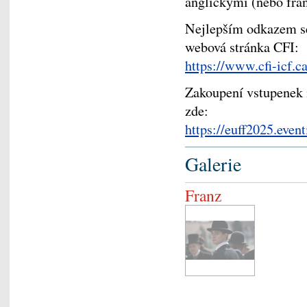
anglickými (nebo fran
Nejlepším odkazem se
webová stránka CFI:
https://www.cfi-icf.c
Zakoupení vstupenek 
zde:
https://euff2025.eve
Galerie
Franz