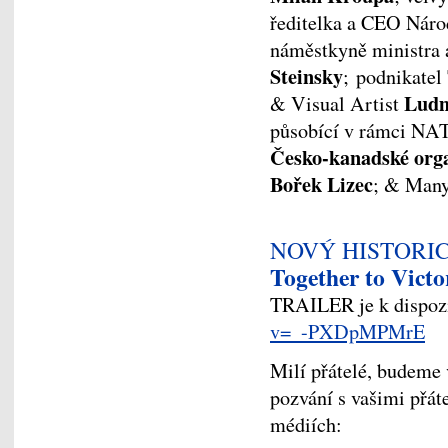
ředitelka a CEO Náro
náměstkyně ministra 
Steinsky
; podnikatel
Ludm
& Visual Artist
působící v rámci NA
Česko-kanadské org
Bořek Lizec
; & Man
NOVÝ HISTORI
Together to Victo
TRAILER je k dispozi
v=_-PXDpMPMrE
Milí přátelé, budeme 
pozvání s vašimi přáte
médiích: