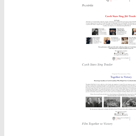
Pozvánka
Czech Stars Sing Traxler
Film Together to Victory