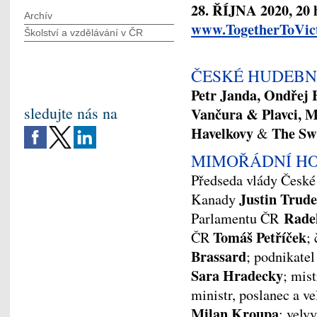
28. ŘÍJNA 2020, 20 
Archív
www.TogetherToVic
Školství a vzdělávání v ČR
ČESKÉ HUDEBN
Petr Janda, Ondřej
sledujte nás na
Vančura & Plavci, M
Havelkovy
The Sw
&
MIMOŘÁDNÍ H
Předseda vlády České
Justin Trud
Kanady
Rade
Parlamentu ČR
Tomáš Petříček
ČR
;
Brassard
; podnikate
Sara Hradecky
; mis
ministr, poslanec a v
Milan Kroupa
; vel