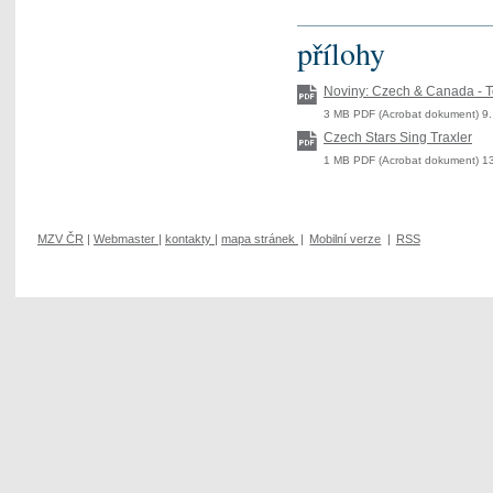
přílohy
Noviny: Czech & Canada - To
3 MB PDF (Acrobat dokument) 9.
Czech Stars Sing Traxler
1 MB PDF (Acrobat dokument) 13
MZV ČR
|
Webmaster
|
kontakty
|
mapa stránek
|
Mobilní verze
|
RSS