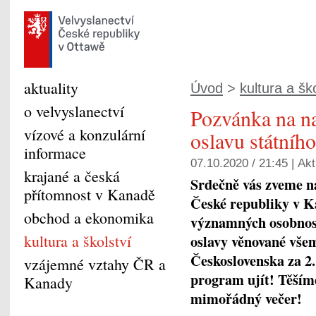
aktuality
Úvod
>
kultura a šk
o velvyslanectví
Pozvánka na na
vízové a konzulární
oslavu státníh
informace
07.10.2020 / 21:45 |
Akt
krajané a česká
Srdečně vás zveme na
přítomnost v Kanadě
České republiky v Ka
obchod a ekonomika
významných osobnosti
kultura a školství
oslavy věnované všem
Československa za 2.
vzájemné vztahy ČR a
program ujít! Těšíme
Kanady
mimořádný večer!