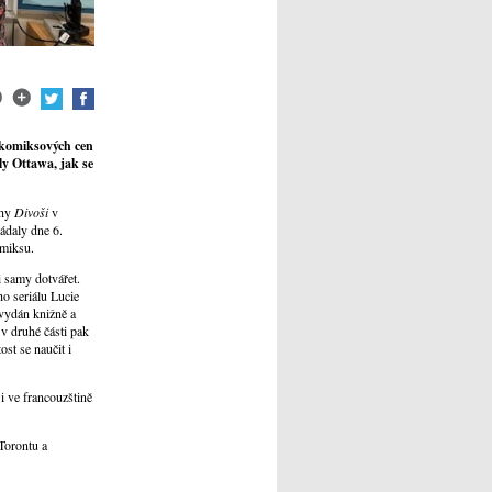
a komiksových cen
y Ottawa, jak se
ihy
Divoši
v
ádaly dne 6.
omiksu.
i samy dotvářet.
o seriálu Lucie
 vydán knižně a
v druhé části pak
st se naučit i
i ve francouzštině
Torontu a