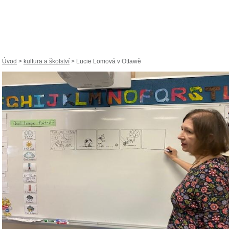
Úvod
>
kultura a školství
> Lucie Lomová v Ottawě