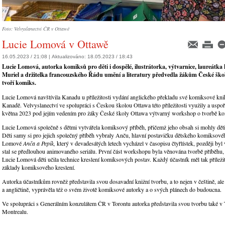
Foto: Velvyslanectví ČR v Ottawě
Lucie Lomová v Ottawě
16.05.2023 / 21:08 |
Aktualizováno:
18.05.2023 / 18:43
Lucie Lomová, autorka komiksů pro děti i dospělé, ilustrátorka, výtvarnice, laureátk
Muriel a držitelka francouzského Řádu umění a literatury předvedla žákům České škol
tvoří komiks.
Lucie Lomová navštívila Kanadu u příležitosti vydání anglického překladu své komiksové kn
Kanadě. Velvyslanectví ve spolupráci s Českou školou Ottawa této příležitosti využily a uspoř
května 2023 pod jejím vedením pro žáky České školy Ottawa výtvarný workshop o tvorbě k
Lucie Lomová společně s dětmi vytvářela komiksový příběh, přičemž jeho obsah si mohly dět
Děti samy si pro jejich společný příběh vybraly Anču, hlavní postavičku dětského komiksovéh
Lomové
Anča a Pepík,
který v devadesátých letech vycházel v časopisu čtyřlístek, později byl
stal se předlouhou animovaného seriálu. První část workshopu byla věnována tvorbě příběhu, 
Lucie Lomová děti učila technice kreslení komiksových postav. Každý účastník měl tak příležito
základy komiksového kreslení.
Autorka účastníkům rovněž představila svou dosavadní knižní tvorbu, a to nejen v češtině, ale 
a angličtině, vyprávěla též o svém životě komiksové autorky a o svých plánech do budoucna.
Ve spolupráci s Generálním konzulátem ČR v Torontu autorka představila svou tvorbu také v 
Montrealu.