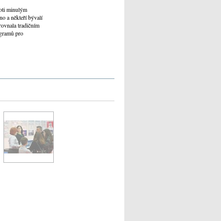
roti minulým
o a někteří bývalí
rovnala tradičním
ogramů pro