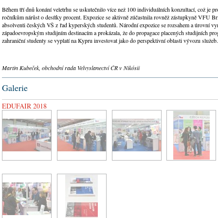
Během tří dnů konání veletrhu se uskutečnilo více než 100 individuálních konzultací, což je p
ročníkům nárůst o desítky procent. Expozice se aktivně zúčastnila rovněž zástupkyně VFU Brn
absolventi českých VŠ z řad kyperských studentů. Národní expozice se rozsahem a úrovní vy
západoevropským studijním destinacím a prokázala, že do propagace placených studijních pr
zahraniční studenty se vyplatí na Kypru investovat jako do perspektivní oblasti vývozu služeb.
Martin Kubeček, obchodní rada Velvyslanectví ČR v Nikósii
Galerie
EDUFAIR 2018