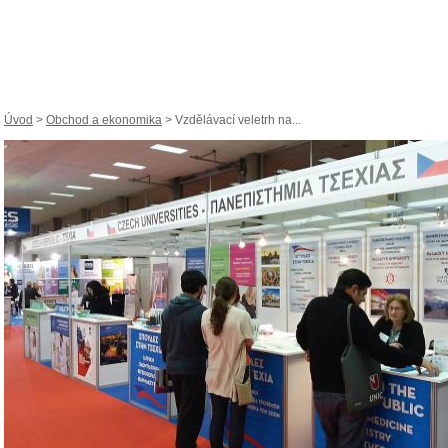
Úvod
>
Obchod a ekonomika
> Vzdělávací veletrh na...