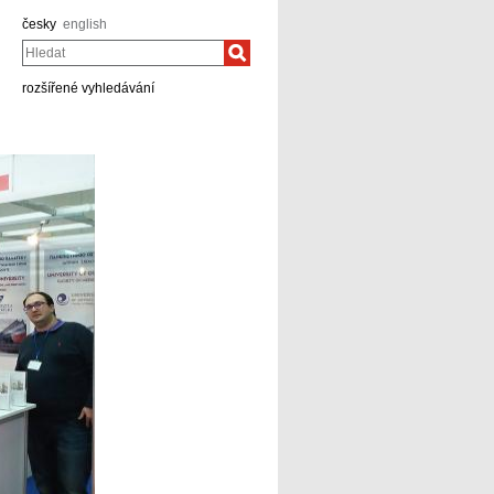
česky
english
Hledat
rozšířené vyhledávání