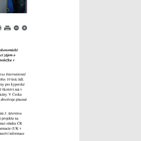
 ekonomické
ucí zájem o
 položku v
rus International
es 10 tisíc lidí.
ramy pro kyperské
ké školství má v
dicíny. V Česku
 absolvuje placené
ami
J. Afxentiou
 projektu na
rámci stánku ČR
farmacie (UK v
nectví informace