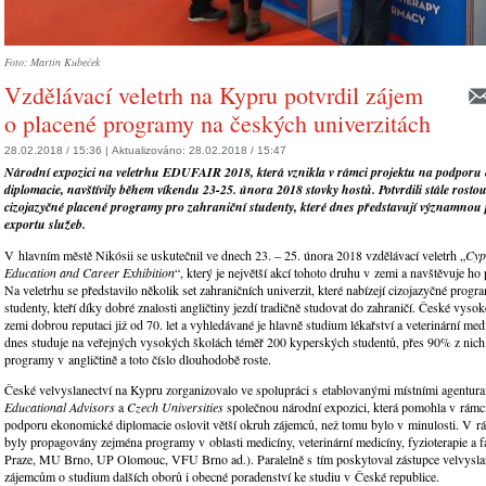
Foto: Martin Kubeček
Vzdělávací veletrh na Kypru potvrdil zájem
o placené programy na českých univerzitách
28.02.2018 / 15:36 |
Aktualizováno:
28.02.2018 / 15:47
Národní expozici na veletrhu EDUFAIR 2018, která vznikla v rámci projektu na podporu
diplomacie, navštívily během víkendu 23-25. února 2018 stovky hostů. Potvrdili stále rosto
cizojazyčné placené programy pro zahraniční studenty, které dnes představují významnou
exportu služeb.
V hlavním městě Nikósii se uskutečnil ve dnech 23. – 25. února 2018 vzdělávací veletrh „
Cyp
Education and Career Exhibition
“, který je největší akcí tohoto druhu v zemi a navštěvuje ho př
Na veletrhu se představilo několik set zahraničních univerzit, které nabízejí cizojazyčné prog
studenty, kteří díky dobré znalosti angličtiny jezdí tradičně studovat do zahraničí. České vyso
zemi dobrou reputaci již od 70. let a vyhledávané je hlavně studium lékařství a veterinární me
dnes studuje na veřejných vysokých školách téměř 200 kyperských studentů, přes 90% z nich
programy v angličtině a toto číslo dlouhodobě roste.
České velvyslanectví na Kypru zorganizovalo ve spolupráci s etablovanými místními agentur
Educational Advisors
a
Czech Universities
společnou národní expozici, která pomohla v rámci
podporu ekonomické diplomacie oslovit větší okruh zájemců, než tomu bylo v minulosti. V 
byly propagovány zejména programy v oblasti medicíny, veterinární medicíny, fyzioterapie a 
Praze, MU Brno, UP Olomouc, VFU Brno ad.). Paralelně s tím poskytoval zástupce velvysla
zájemcům o studium dalších oborů i obecné poradenství ke studiu v České republice.