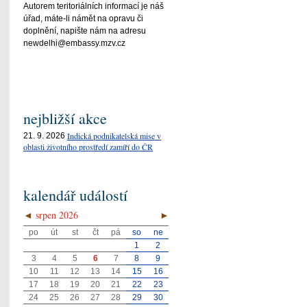
Autorem teritoriálních informací je náš
úřad, máte-li námět na opravu či
doplnění, napište nám na adresu
newdelhi@embassy.mzv.cz
nejbližší akce
Indická podnikatelská mise v
21. 9. 2026
oblasti životního prostředí zamíří do ČR
kalendář událostí
◄
srpen 2026
►
po
út
st
čt
pá
so
ne
1
2
3
4
5
6
7
8
9
10
11
12
13
14
15
16
17
18
19
20
21
22
23
24
25
26
27
28
29
30