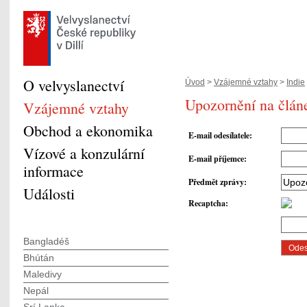
O velvyslanectví
Úvod
>
Vzájemné vztahy
>
Indie
Upozornění na člán
Vzájemné vztahy
Obchod a ekonomika
E-mail odesílatele
:
Vízové a konzulární
E-mail příjemce
:
informace
Předmět zprávy
:
Události
Recaptcha
:
Bangladéš
Bhútán
Maledivy
Nepál