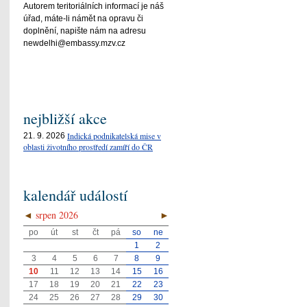
Autorem teritoriálních informací je náš
úřad, máte-li námět na opravu či
doplnění, napište nám na adresu
newdelhi@embassy.mzv.cz
nejbližší akce
Indická podnikatelská mise v
21. 9. 2026
oblasti životního prostředí zamíří do ČR
kalendář událostí
◄
srpen 2026
►
po
út
st
čt
pá
so
ne
1
2
3
4
5
6
7
8
9
10
11
12
13
14
15
16
17
18
19
20
21
22
23
24
25
26
27
28
29
30