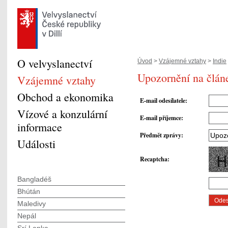
O velvyslanectví
Úvod
>
Vzájemné vztahy
>
Indie
Upozornění na článe
Vzájemné vztahy
Obchod a ekonomika
E-mail odesílatele
:
Vízové a konzulární
E-mail příjemce
:
informace
Předmět zprávy
:
Události
Recaptcha
:
Bangladéš
Bhútán
Maledivy
Nepál