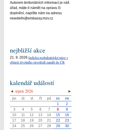
Autorem teritoriálních informací je náš
úřad, máte-li námět na opravu či
doplnění, napište nám na adresu
newdelhi@embassy.mzv.cz
nejbližší akce
Indická podnikatelská mise v
21. 9. 2026
oblasti životního prostředí zamíří do ČR
kalendář událostí
◄
srpen 2026
►
po
út
st
čt
pá
so
ne
1
2
3
4
5
6
7
8
9
10
11
12
13
14
15
16
17
18
19
20
21
22
23
24
25
26
27
28
29
30