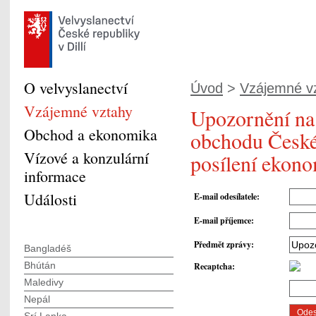
O velvyslanectví
Úvod
>
Vzájemné v
Vzájemné vztahy
Upozornění na 
Obchod a ekonomika
obchodu České 
Vízové a konzulární
posílení ekono
informace
Události
E-mail odesílatele
:
E-mail příjemce
:
Předmět zprávy
:
Bangladéš
Bhútán
Recaptcha
:
Maledivy
Nepál