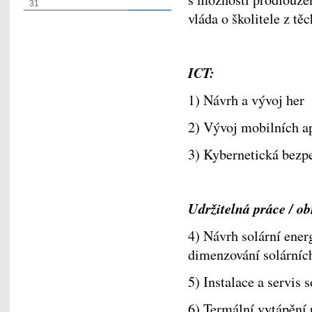
31
vláda o školitele z tě
ICT:
1) Návrh a vývoj her
2) Vývoj mobilních a
3) Kybernetická bez
Udržitelná práce / ob
4) Návrh solární ener
dimenzování solárníc
5) Instalace a servis 
6) Termální vytápění 