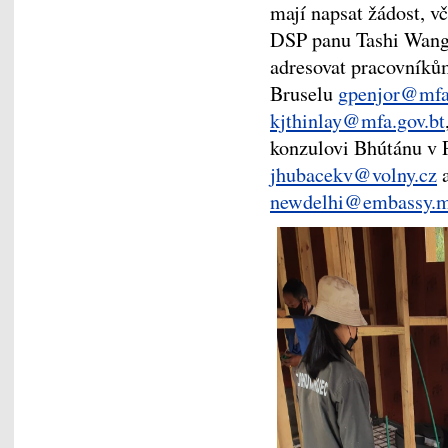
mají napsat žádost, v
DSP panu Tashi Wang
adresovat pracovníků
Bruselu
gpenjor@mfa.
kjthinlay@mfa.gov.bt
konzulovi Bhútánu v 
jhubacekv@volny.cz
a
newdelhi@embassy.m