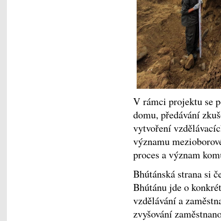
V rámci projektu se p
domu, předávání zkuše
vytvoření vzdělávacích
významu mezioborové 
proces a význam kom
Bhútánská strana si č
Bhútánu jde o konkrétn
vzdělávání a zaměstnan
zvyšování zaměstnan