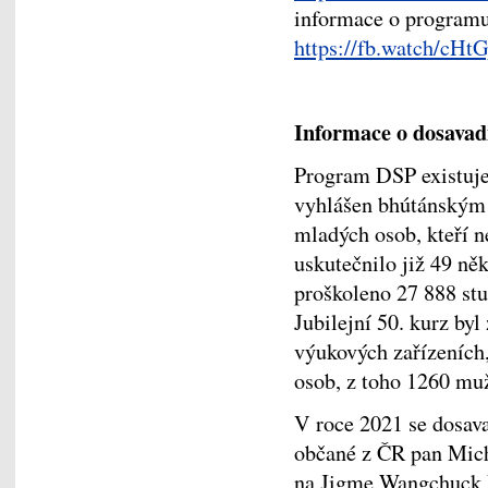
informace o programu
https://fb.watch/cHt
Informace o dosavad
Program DSP existuje 
vyhlášen bhútánským 
mladých osob, kteří n
uskutečnilo již 49 ně
proškoleno 27 888 stu
Jubilejní 50. kurz by
výukových zařízeních
osob, z toho 1260 mu
V roce 2021 se dosav
občané z ČR pan Mich
na Jigme Wangchuck P