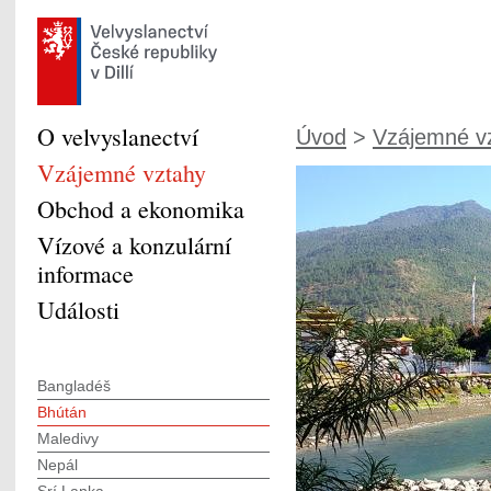
O velvyslanectví
Úvod
>
Vzájemné v
Vzájemné vztahy
Obchod a ekonomika
Vízové a konzulární
informace
Události
Bangladéš
Bhútán
Maledivy
Nepál