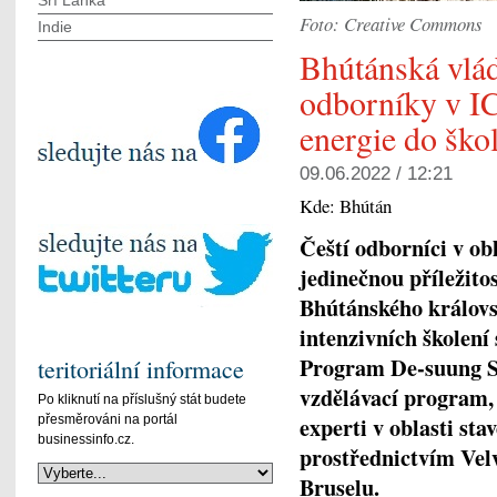
Srí Lanka
Foto: Creative Commons
Indie
Bhútánská vlád
odborníky v IC
energie do ško
09.06.2022 / 12:21
Kde:
Bhútán
Čeští
odborníci
v
obl
jedinečnou
příležito
Bhútánského
královs
intenzivních
školení
Program De-
suung
S
teritoriální informace
vzdělávací
program,
Po kliknutí na příslušný stát budete
experti
v
oblasti
stav
přesměrováni na portál
businessinfo.cz.
prostřednictvím
Vel
Bruselu
.