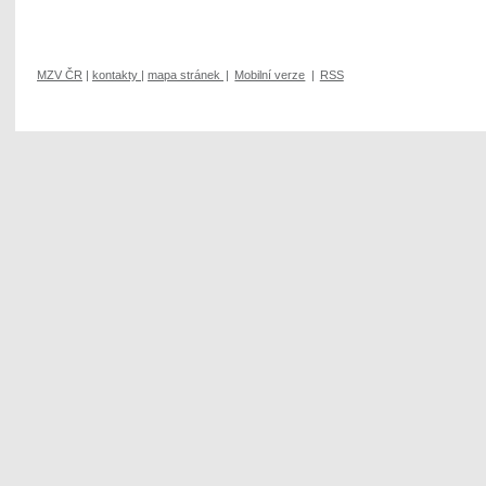
MZV ČR
|
kontakty
|
mapa stránek
|
Mobilní verze
|
RSS