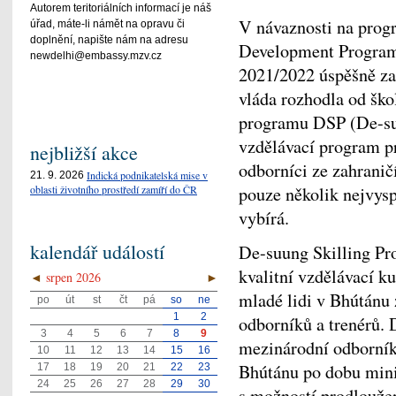
Autorem teritoriálních informací je náš
V návaznosti na prog
úřad, máte-li námět na opravu či
doplnění, napište nám na adresu
Development Program)
newdelhi@embassy.mzv.cz
2021/2022 úspěšně zap
vláda rozhodla od ško
programu DSP (De-suu
vzdělávací program pr
nejbližší akce
odborníci ze zahranič
Indická podnikatelská mise v
21. 9. 2026
oblasti životního prostředí zamíří do ČR
pouze několik nejvyspě
vybírá.
kalendář událostí
De-suung Skilling Pr
kvalitní vzdělávací k
◄
srpen 2026
►
mladé lidi v Bhútánu 
po
út
st
čt
pá
so
ne
1
2
odborníků a trenérů.
3
4
5
6
7
8
9
mezinárodní odborníky
10
11
12
13
14
15
16
Bhútánu po dobu minim
17
18
19
20
21
22
23
24
25
26
27
28
29
30
s možností prodlouže