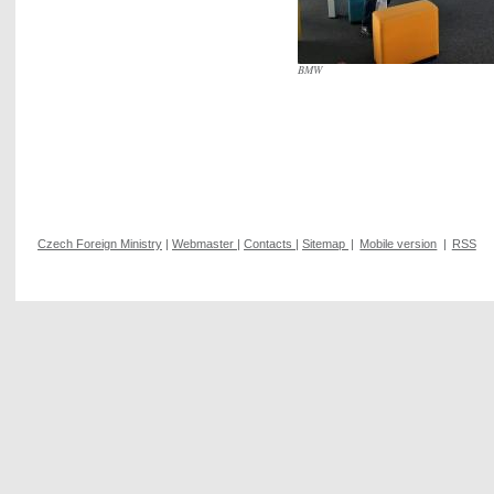
BMW
Czech Foreign Ministry
|
Webmaster
|
Contacts
|
Sitemap
|
Mobile version
|
RSS