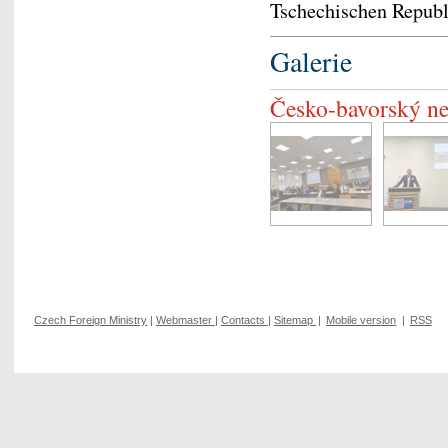
Tschechischen Republ
Galerie
Česko-bavorský ne
Czech Foreign Ministry
|
Webmaster
|
Contacts
|
Sitemap
|
Mobile version
|
RSS