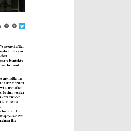
Wissenschaftler.
narbeit mit dem
schen
ssante Kontakte
Forscher und
ssenschaftler im
ung der Mobilität
Wissenschaftler
 Zu Beginn wurden
enková und der
üßt. Kateřina
er
ochschulen. Die
 Biophysiker Petr
lnehmer ihre