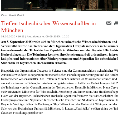
Photo: Tomáš Marťák
Treffen tschechischer Wissenschaftler in
München
08.09.2025 / 16:11 |
Aktualizováno:
09.09.2025 / 10:25
Am 5. September 2025 trafen sich in München tschechische Wissenschaftlerinnen und 
Veranstaltet wurde das Treffen von der Organisation Czexpats in Science in Zusamme
Generalkonsulat der Tschechischen Republik in München und der Bayerisch-Tschechi
Hochschulagentur. Die Teilnehmer konnten ihre Forschungsarbeit präsentieren, intere
knüpfen und Informationen über Förderprogramme und Stipendien für tschechische 
Studenten an bayerischen Hochschulen erhalten.
Hauptziele der Organisation Czexpats in Science sind der Zusammenschluss tschechischer Wi
Ausland sowie deren Kooperation mit tschechischen Forschungseinrichtungen und die Förder
tschechischer Wissenschaftler. Am Treffen in München nahmen 20 Wissenschaftlerinnen und 
aus naturwissenschaftlichen, technischen und geisteswissenschaftlichen Fachrichtungen teil.
die Teilnehmer von der Generalkonsulin der Tschechischen Republik in München Ivana Červ
stellvertretenden Ministerin für Wissenschaft, Forschung und Innovation Jana Havlíková begr
Gaier von der Bayerisch-Tschechischen Hochschulagentur informierte die Wissenschaftler üb
Förderprogramme und Stipendien für tschechische Forscher und Studenten an bayerischen H
Key note Vorträge hielten die Politologin Olga Löblová von der Universität Tübingen und der
Šulc von der Technischen Universität München. In kurzen „Flash talks“ stellten einige der Tei
aktuellen Forschungsprojekte vor.