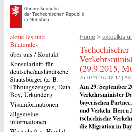
aktuelles und
Home
>
aktuelles u
Bilaterales
Tschechischer
über uns / Kontakt
Verkehrsminis
Konsularinfo für
(29.9.2015, M
deutsche/ausländische
Staatsbürger (z. B.
05.10.2015 / 12:17 |
Akt
Am 29. September 20
Führungszeugnis, Data
Verkehrsminister D
Box, Urkunden)
bayerischen Partner,
Visainformationen
und Verkehr Herrn 
allgemeine
tschechische Verkeh
informationen
die Migration in Bay
Wirtschaft u. Handel