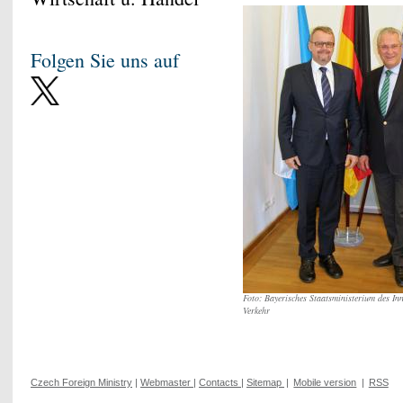
Folgen Sie uns auf
Foto: Bayerisches Staatsministerium des In
Verkehr
Czech Foreign Ministry
|
Webmaster
|
Contacts
|
Sitemap
|
Mobile version
|
RSS