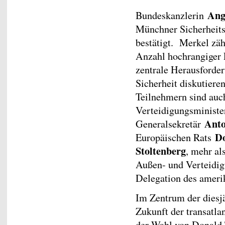
Ang
Bundeskanzlerin
Münchner Sicherheits
bestätigt. Merkel zäh
Anzahl hochrangiger 
zentrale Herausforder
Sicherheit diskutiere
Teilnehmern sind au
Verteidigungsminist
Anto
Generalsekretär
Do
Europäischen Rats
Stoltenberg
, mehr al
Außen- und Verteidig
Delegation des ameri
Im Zentrum der diesj
Zukunft der transatl
der Wahl von Donald