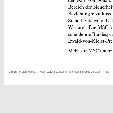
Bereich der Sicherhei
Beziehungen zu Russla
Sicherheitslage in O
Warfare". Die MSC fre
scheidende Bundespr
Ewald-von-Kleist-Pr
Mehr zur MSC unter
Czech Foreign Ministry
|
Webmaster
|
Contacts
|
Sitemap
|
Mobile version
|
RSS