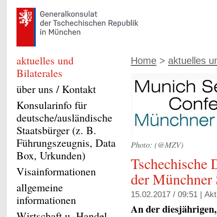
aktuelles und
Home
>
aktuelles u
Bilaterales
über uns / Kontakt
Konsularinfo für
deutsche/ausländische
Staatsbürger (z. B.
Führungszeugnis, Data
Photo: (@MZV)
Box, Urkunden)
Tschechische D
Visainformationen
der Münchner 
allgemeine
15.02.2017 / 09:51 |
Akt
informationen
An der diesjährigen
Wirtschaft u. Handel