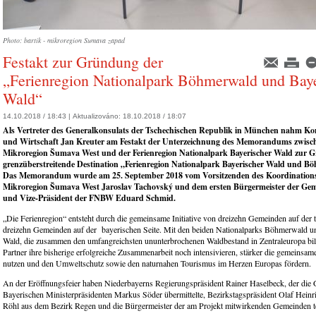
Photo: bartik - mikroregion Sumava zapad
Festakt zur Gründung der
„Ferienregion Nationalpark Böhmerwald und Baye
Wald“
14.10.2018 / 18:43 |
Aktualizováno:
18.10.2018 / 18:07
Als Vertreter des Generalkonsulats der Tschechischen Republik in München nahm Kons
und Wirtschaft Jan Kreuter am Festakt der Unterzeichnung des Memorandums zwis
Mikroregion Šumava West und der Ferienregion Nationalpark Bayerischer Wald zur 
grenzüberstreitende Destination „Ferienregion Nationalpark Bayerischer Wald und Bö
Das Memorandum wurde am 25. September 2018 vom Vorsitzenden des Koordinations
Mikroregion Šumava West Jaroslav Tachovský und dem ersten Bürgermeister der G
und Vize-Präsident der FNBW Eduard Schmid.
„Die Ferienregion“ entsteht durch die gemeinsame Initiative von dreizehn Gemeinden auf der
dreizehn Gemeinden auf der bayerischen Seite. Mit den beiden Nationalparks Böhmerwald u
Wald, die zusammen den umfangreichsten ununterbrochenen Waldbestand in Zentraleuropa bil
Partner ihre bisherige erfolgreiche Zusammenarbeit noch intensivieren, stärker die gemeinsa
nutzen und den Umweltschutz sowie den naturnahen Tourismus im Herzen Europas fördern.
An der Eröffnungsfeier haben Niederbayerns Regierungspräsident Rainer Haselbeck, der die
Bayerischen Ministerpräsidenten Markus Söder übermittelte, Bezirkstagspräsident Olaf Heinri
Röhl aus dem Bezirk Regen und die Bürgermeister der am Projekt mitwirkenden Gemeinden 