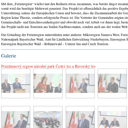
Mit dem „Ferienregion“ wächst laut den Rednern etwas zusammen, was bereits längst zusam
somit wird der benötigte Mehrwert generiert. Das Projekt ist offensichtlich das positive Ergeb
Unterstützung seitens der Europäischen Union und beweist, dass die Zusammenarbeit der Ge
Region keine Theorie, sondern erfolgreiche Praxis ist. Die Vertreter der Gemeinden zeigten e
Gemeinschafts- und Entschlossenheitsgeist und obwohl noch viel Arbeit vor ihnen liegt, beste
das Projekt nicht nur Touristen aus beiden Nachbarsstaaten, sondern auch aus der weiten Welt 
Die Gründung der Ferienregion unterstützten unter anderen: Mikroregion Šumava West, Feri
Nationalpark Bayerischer Wald, Amt für Ländlichen Entwicklung Niederbayern, Euroregion 
Euroregion Bayerischer Wald – Böhmerwald – Unterer Inn und Czech Tourism.
Galerie
Prázdninový region národní park Český les a Bavorský les