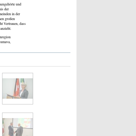
mengehörte und
nis der
meinden in der
inen großen
ht Vertrauen, dass
anzieht.
enregion
Šumava,