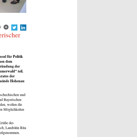
rischer
ul für Politik
chen dem
Gründung der
hmerwald“ teil.
rates der
emeinde Hohenau
 tschechischen und
nd Bayerischen
den, wollen die
men Möglichkeiten
 Grüße des
ch, Landrätin Rita
teilgenommen.