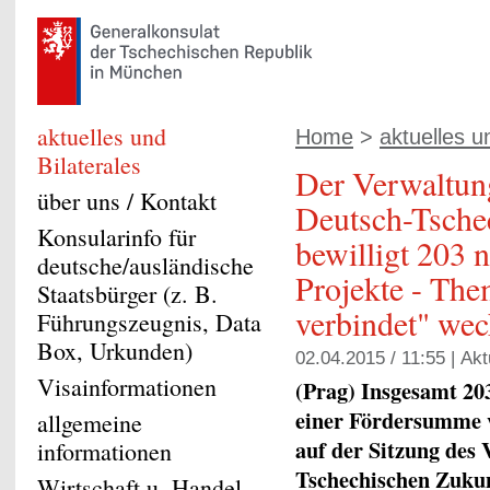
aktuelles und
Home
>
aktuelles u
Bilaterales
Der Verwaltun
über uns / Kontakt
Deutsch-Tsche
Konsularinfo für
bewilligt 203 n
deutsche/ausländische
Projekte - The
Staatsbürger (z. B.
verbindet" wec
Führungszeugnis, Data
Box, Urkunden)
02.04.2015 / 11:55 |
Akt
Visainformationen
(Prag) Insgesamt 203
einer Fördersumme 
allgemeine
auf der Sitzung des 
informationen
Tschechischen Zuku
Wirtschaft u. Handel