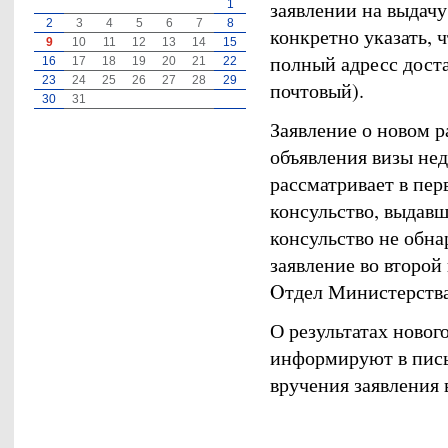
заявлении на выдачу
1
2
3
4
5
6
7
8
конкретно указать, 
9
10
11
12
13
14
15
полный адресс дост
16
17
18
19
20
21
22
23
24
25
26
27
28
29
почтовый).
30
31
Заявление о новом 
объявления визы не
рассматривает в пер
консульство, выдавш
консульство не обн
заявление во второ
Oтдел Министерства
О результатах новог
информируют в пись
вручения заявления 