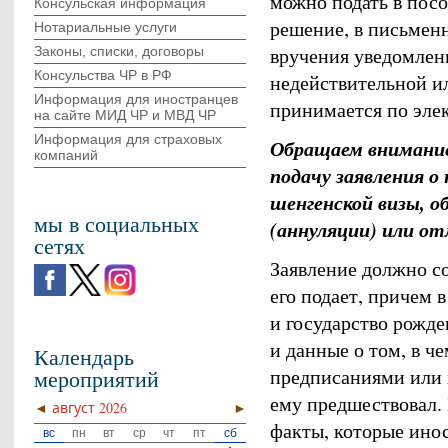
можно подать в посо
Консульская информация
решение, в письменн
Нотариальные услуги
вручения уведомлени
Законы, списки, договоры
Консульства ЧР в РФ
недействительной ил
Информация для иностранцев
принимается по эле
на сайте МИД ЧР и МВД ЧР
Информация для страховых
Обращаем внимание 
компаний
подачу заявления о
шенгенской визы, о
мы в социальных
(аннуляции) или от
сетях
Заявление должно со
его подает, причем 
и государство рожде
и данные о том, в ч
Календарь
предписаниями или 
мероприятий
ему предшествовал.
◄
август 2026
►
факты, которые инос
вс
пн
вт
ср
чт
пт
сб