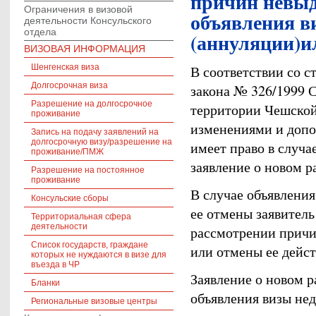
причин невыд
Ограничения в визовой
объявления в
деятельности Консульского
отдела
(аннуляции)и
ВИЗОВАЯ ИНФОРМАЦИЯ
В соответствии со ст
Шенгенская виза
Долгосрочная виза
закона № 326/1999 
Разрешение на долгосрочное
территории Чешско
проживание
изменениями и допо
Запись на подачу заявлений на
долгосрочную визу/разрешение на
имеет право в случа
проживание/ПМЖ
заявление о новом 
Разрешение на постоянное
проживание
В случае объявлени
Консульские сборы
ее отмены заявитель
Территориальная сфера
деятельности
рассмотрении причи
Список государств, граждане
или отмены ее дейст
которых не нуждаются в визе для
въезда в ЧР
Заявление о новом 
Бланки
объявления визы не
Региональные визовые центры