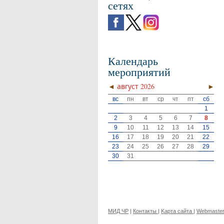
сетях
Календарь
мероприятий
◄
август 2026
►
вс
пн
вт
ср
чт
пт
сб
1
2
3
4
5
6
7
8
9
10
11
12
13
14
15
16
17
18
19
20
21
22
23
24
25
26
27
28
29
30
31
МИД ЧР
|
Контакты
|
Kарта сайта
|
Webmaste