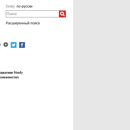
česky
по-русски
Поиск
Расширенный поиск
циативе Study
озможностях