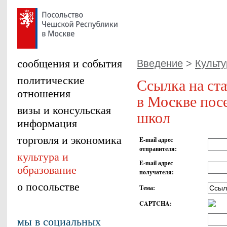
сообщения и события
Введение
>
Культу
политические
Ссылка на ст
отношения
в Москве пос
визы и консульская
школ
информация
торговля и экономика
E-mail адрес
отправителя
:
культура и
E-mail адрес
образование
получателя
:
о посольстве
Тема
:
CAPTCHA
:
мы в социальных