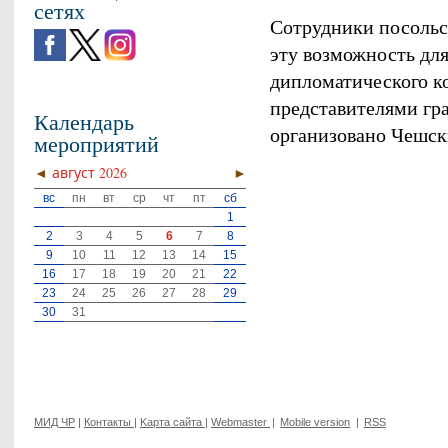
сетях
Сотрудники посольс
эту возможность для
дипломатического к
представителями гр
Календарь
организовано Чешс
мероприятий
◄
август 2026
►
вс
пн
вт
ср
чт
пт
сб
1
2
3
4
5
6
7
8
9
10
11
12
13
14
15
16
17
18
19
20
21
22
23
24
25
26
27
28
29
30
31
МИД ЧР
|
Контакты
|
Kарта сайта
|
Webmaster
|
Mobile version
|
RSS