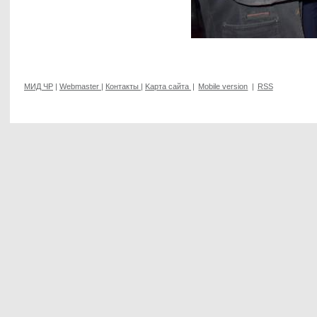
МИД ЧР
|
Webmaster
|
Контакты
|
Kарта сайта
|
Mobile version
|
RSS