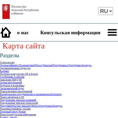
о нас
Консульская информация
Kарта сайта
Разделы
О посольстве
Чрезвычайный и Полномочный Посол Чешской Республики в Республике Беларусь
Организационная структура
Контакт
Почетное консульство ЧР в Бресте
Сообщения и события
Заявления МИД ЧР
Архив мероприятий
Торговля и экономика
Экономический отдел
План ключевых мероприятий
Билатеральное сотрудничество в экономической области
Поиск партнеров в ЧР
Предложения чешских компаний
Предложения чешских технологий
Представительства чешских фирм в Республике Беларусь
Полезные контакты, ссылки
Торговый реестр Чехии
Визы и консульская информация
Бланки - анкеты