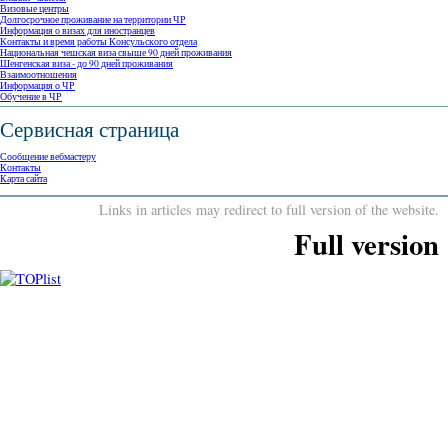
Визовые центры
Долгосрочное проживание на территории ЧР
Информация о визах для иностранцев
Контакты и время работы Консульского отдела
Национальная чешская виза свыше 90 дней проживания
Шенгенская виза - до 90 дней проживания
Взаимоотношения
Информация о ЧР
Обучение в ЧР
Сервисная страница
Сообщение вебмастеру
Контакты
Kарта сайта
Links in articles may redirect to full version of the website.
Full version