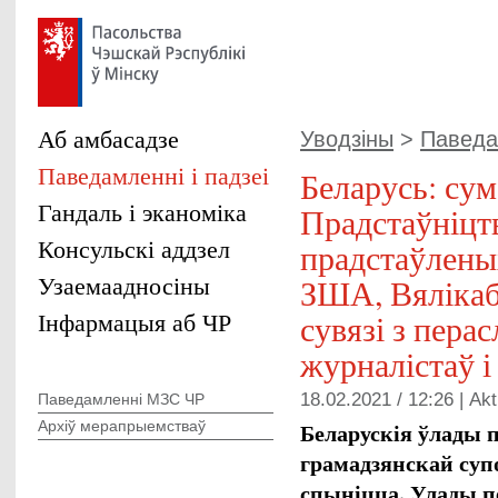
Аб амбасадзе
Уводзіны
>
Паведам
Паведамленні і падзеі
Беларусь: сум
Гандаль і эканоміка
Прадстаўніцтв
Консульскі аддзел
прадстаўленых
Узаемаадносіны
ЗША, Вялікаб
Інфармацыя аб ЧР
сувязі з пера
журналістаў 
18.02.2021 / 12:26 |
Akt
Паведамленні МЗС ЧР
Беларускія ўлады 
Архіў мерапрыемстваў
грамадзянскай суп
спыніцца. Улады п