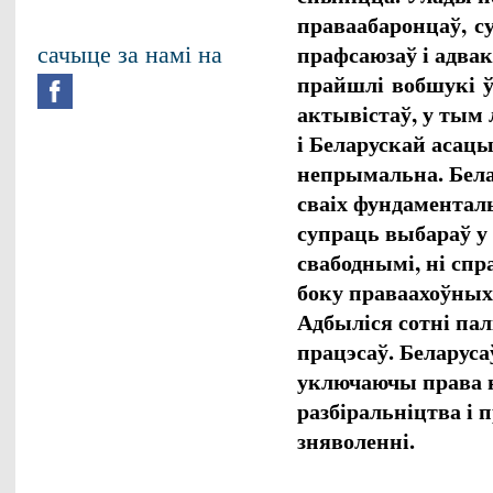
праваабаронцаў,
с
сачыце за намі на
прафсаюзаў і адвак
прайшлі
вобшукі
ў
актывістаў, у тым
і Беларускай асацы
непрымальна. Бела
сваіх фундаментал
супраць выбараў у ж
свабоднымі, ні спр
боку праваахоўных
Адбыліся сотні па
працэсаў. Беларус
уключаючы права н
разбіральніцтва і 
зняволенні.