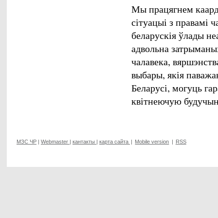
Мы працягнем каард
сітуацыі з правамі ч
беларускія ўлады не
адвольна затрыманых
чалавека, вяршэнств
выбары, якія паваж
Беларусі, могуць га
квітнеючую будучын
МЗС ЧР
|
Webmaster
|
кантакты
|
карта сайта
|
Mobile version
|
RSS