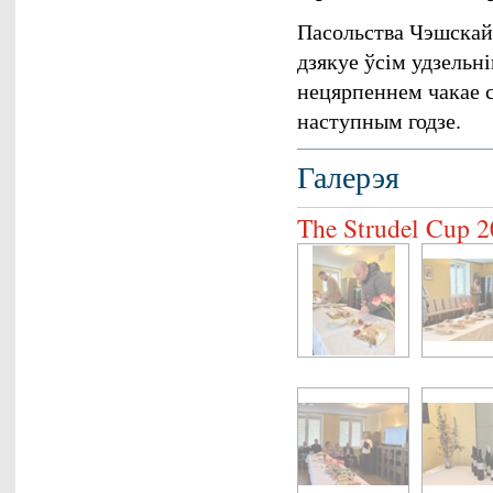
Пасольства Чэшскай 
дзякуе ўсім удзельн
нецярпеннем чакае с
наступным годзе.
Галерэя
The Strudel Cup 