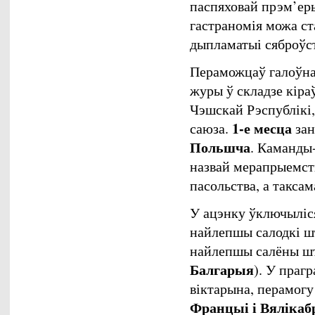
паспяховай прэм’еры
гастраномія можа с
дыпламатыі сяброўст
Пераможцаў галоўна
журы ў складзе кір
Чэшскай Рэспублікі,
1-е месца
саюза.
зан
Польшча
. Каманды
назвай мерапрыемств
пасольства, а таксам
У ацэнку ўключыліся
найлепшы салодкі ш
найлепшы салёны ш
Балгарыя
). У праг
віктарына, перамогу
Францыі і Вялікаб