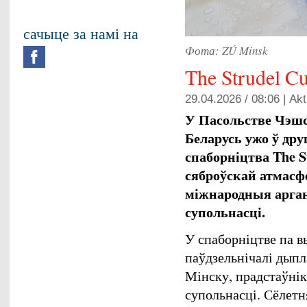
сачыце за намі на
Фота: ZÚ Minsk
The Strudel C
29.04.2026 / 08:06 |
Akt
У Пасольстве Чэшс
Беларусь ужо ў дру
спаборніцтва
The S
сяброўскай атмасф
міжнародныя арган
супольнасці.
У спаборніцтве па в
паўдзельнічалі дыпл
Мінску, прадстаўнік
супольнасці. Сёлетн