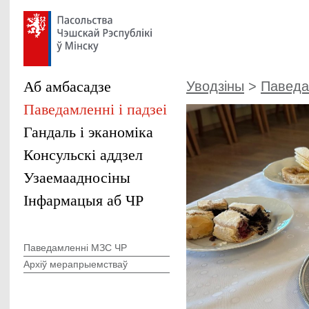
Аб амбасадзе
Уводзіны
>
Паведам
Паведамленні і падзеі
Гандаль і эканоміка
Консульскі аддзел
Узаемаадносіны
Інфармацыя аб ЧР
Паведамленні МЗС ЧР
Архіў мерапрыемстваў