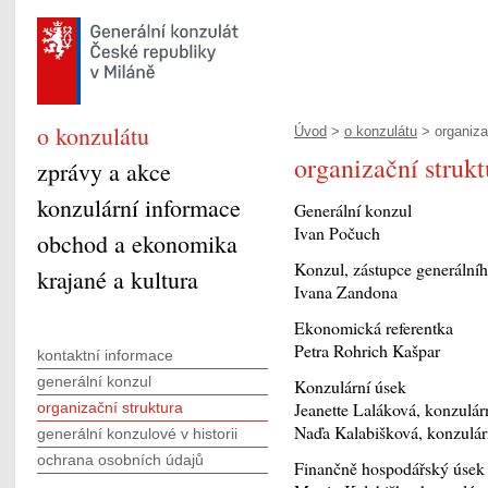
o konzulátu
Úvod
>
o konzulátu
> organiza
organizační strukt
zprávy a akce
konzulární informace
Generální konzul
Ivan Počuch
obchod a ekonomika
Konzul, zástupce generální
krajané a kultura
Ivana Zandona
Ekonomická referentka
Petra Rohrich Kašpar
kontaktní informace
generální konzul
Konzulární úsek
Jeanette Laláková, konzulár
organizační struktura
Naďa Kalabišková, konzulárn
generální konzulové v historii
ochrana osobních údajů
Finančně hospodářský úsek