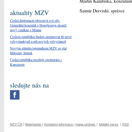
Martin Kalabiška, konzulár
Saimir Dervishi, správce
aktuality MZV
Česká diplomacie přesouvá své síly.
Generální konzulát v Hongkongu skončí,
nový vznikne v Miami
Českou republiku budou zastupovat tři nové
velvyslankyně a pět nových velvyslanců
Novým státním tajemníkem MZV se stal
Miloslav Stašek
Česká republika posiluje spolupráci s
Kansasem
sledujte nás na
MZV ČR
|
Webmaster
|
Kontaktní informace
|
mapa stránek
|
Mobilní verze
|
RSS