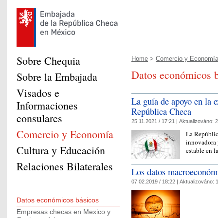
Sobre Chequia
Home
>
Comercio y Economí
Datos económicos b
Sobre la Embajada
Visados e
La guía de apoyo en la 
Informaciones
República Checa
consulares
25.11.2021 / 17:21 |
Aktualizováno:
2
Comercio y Economía
La Repúblic
innovadora 
Cultura y Educación
estable en 
Relaciones Bilaterales
Los datos macroeconóm
07.02.2019 / 18:22 |
Aktualizováno:
1
Datos económicos básicos
Empresas checas en Mexico y