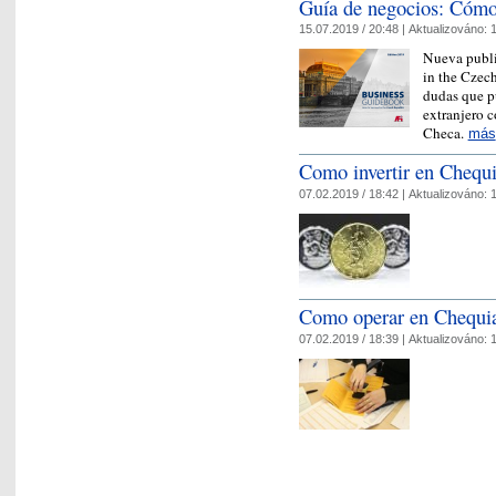
Guía de negocios: Cómo 
15.07.2019 / 20:48 |
Aktualizováno:
1
Nueva publ
in the Czec
dudas que p
extranjero c
Checa.
más
Como invertir en Chequ
07.02.2019 / 18:42 |
Aktualizováno:
1
Como operar en Chequi
07.02.2019 / 18:39 |
Aktualizováno:
1