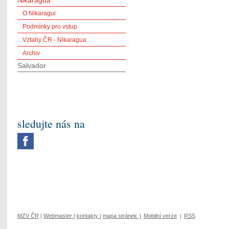
Nikaragua
O Nikaragui
Podmínky pro vstup
Vztahy ČR - Nikaragua
Archiv
Salvador
sledujte nás na
MZV ČR
|
Webmaster
|
kontakty
|
mapa stránek
|
Mobilní verze
|
RSS