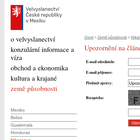
o velvyslanectví
Úvod
>
Země působnosti
>
Nika
Upozornění na článe
konzulární informace a
víza
E-mail odesílatele
:
obchod a ekonomika
E-mail příjemce
:
kultura a krajané
Předmět zprávy
:
země působnosti
Recaptcha
:
Mexiko
Belize
Guatemala
Honduras