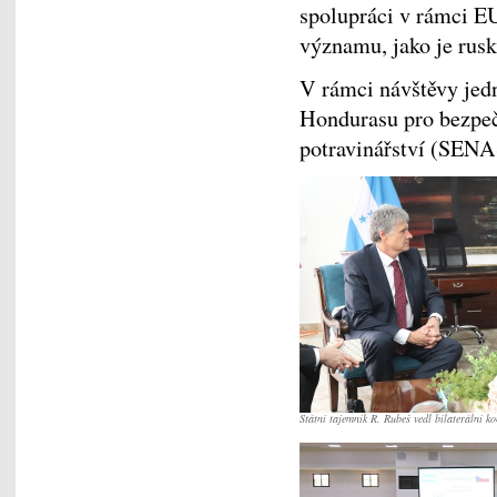
spolupráci v rámci E
významu, jako je rusk
V rámci návštěvy jedn
Hondurasu pro bezpeč
potravinářství (SENA
Státní tajemník R. Rubeš vedl bilaterální 