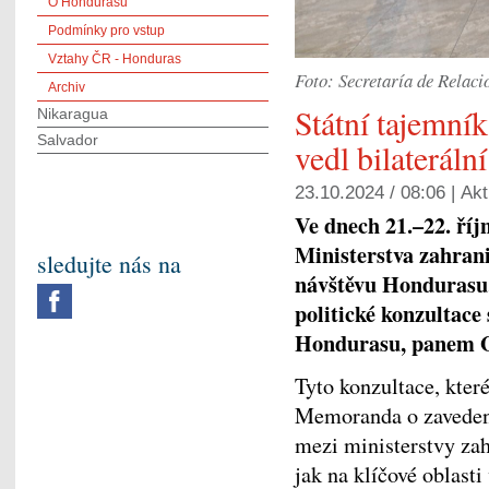
O Hondurasu
Podmínky pro vstup
Vztahy ČR - Honduras
Foto: Secretaría de Relac
Archiv
Státní tajemn
Nikaragua
Salvador
vedl bilaterál
23.10.2024 / 08:06 |
Akt
Ve dnech 21.–22. říj
Ministerstva zahran
sledujte nás na
návštěvu Hondurasu,
politické konzultace
Hondurasu, panem G
Tyto konzultace, kter
Memoranda o zaveden
mezi ministerstvy zah
jak na klíčové oblasti