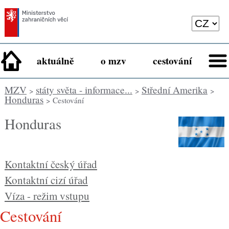
aktuálně
o mzv
cestování
MZV
státy světa - informace...
Střední Amerika
>
>
>
Honduras
> Cestování
Honduras
Kontaktní český úřad
Kontaktní cizí úřad
Víza - režim vstupu
cestování