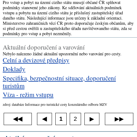
Pro vstup a pobyt na území cizího státu musejí občané ČR splňovat
podmínky stanovené jeho zákony. Ke sdělování aktuálních podmínek
vstupu a pobytu na území cizího státu je příslušný zastupitelský úřad
daného státu. Následující informace jsou určeny k základní orientaci.
Ministerstvo zahraničních věcí ČR proto doporučuje českým občanům, aby
si před cestou ověřili u zastupitelského úřadu navštěvovaného státu, zda se
podmínky pro vstup a pobyt nezměnily.
Aktuální doporučení a varování
Nebylo nalezeno žádné aktuální upozornění nebo varování pro cesty.
Celní a devizové předpisy
Doklady
Specifika, bezpečnostní situace, doporučení
turistům
Víza - režim vstupu
zdroj: databáze Informace pro turistické cesty konzulárního odboru MZV
◀◀
1
2
▶▶
◀
▶