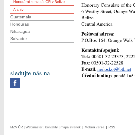
Honorární konzulát ČR v Belize
Honorary Consulate of the 
Archiv
6 Westby Street, Orange W
Belize
Guatemala
Central America
Honduras
Nikaragua
Poštovní adresa:
Salvador
P.O.Box 164, Orange Walk
Kontaktní spojení:
Tel.:
00501-32-23373, 222
Fax
: 00501-32-22528
E-mail
:
nreloskot@btl.net
sledujte nás na
Úřední hodiny:
pondělí až 
MZV ČR
|
Webmaster
|
kontakty
|
mapa stránek
|
Mobilní verze
|
RSS