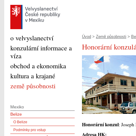
o velvyslanectví
Úvod
>
Země působnosti
>
Be
Honorární konzulá
konzulární informace a
víza
obchod a ekonomika
kultura a krajané
země působnosti
Mexiko
Belize
O Belize
Honorární konzul
: Joseph
Podmínky pro vstup
Adresa HK: